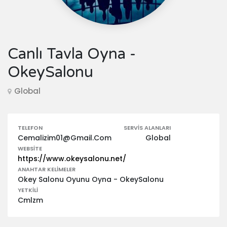
Canlı Tavla Oyna -
OkeySalonu
Global
TELEFON
SERVIS ALANLARI
Cemalizim01@Gmail.Com
Global
WEBSITE
https://www.okeysalonu.net/
ANAHTAR KELIMELER
Okey Salonu Oyunu Oyna - OkeySalonu
YETKILI
Cmlzm