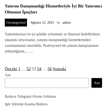
Yatırım Danışmanlığı Hizmetleriyle İyi Bir Yatırımcı
Olmanın İpuçları
Uncategorized
Ağustos 12, 2023
by
admin
Yatırımlarınızı en iyi şekilde yönetmek ve finansal hedeflerinize
ulaşmak istiyorsanız, yatırım danışmanlığı hizmetlerinden
yararlanmanız önemlidir. Profesyonel bir yatırım danışmanının
rehberliğinde,……
Önceki
1
…
52
53
54
…
56
Sonraki
Y
Ara
a
Ara
z
ı
Bedava Telegram Abone Arttırma
s
Igtv Izlenme Kasma Bedava