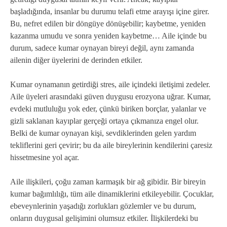
başladığında, insanlar bu durumu telafi etme arayışı içine girer.
Bu, nefret edilen bir döngüye dönüşebilir; kaybetme, yeniden
kazanma umudu ve sonra yeniden kaybetme… Aile içinde bu
durum, sadece kumar oynayan bireyi değil, aynı zamanda
ailenin diğer üyelerini de derinden etkiler.
Kumar oynamanın getirdiği stres, aile içindeki iletişimi zedeler.
Aile üyeleri arasındaki güven duygusu erozyona uğrar. Kumar,
evdeki mutluluğu yok eder, çünkü biriken borçlar, yalanlar ve
gizli saklanan kayıplar gerçeği ortaya çıkmanıza engel olur.
Belki de kumar oynayan kişi, sevdiklerinden gelen yardım
tekliflerini geri çevirir; bu da aile bireylerinin kendilerini çaresiz
hissetmesine yol açar.
Aile ilişkileri, çoğu zaman karmaşık bir ağ gibidir. Bir bireyin
kumar bağımlılığı, tüm aile dinamiklerini etkileyebilir. Çocuklar,
ebeveynlerinin yaşadığı zorlukları gözlemler ve bu durum,
onların duygusal gelişimini olumsuz etkiler. İlişkilerdeki bu