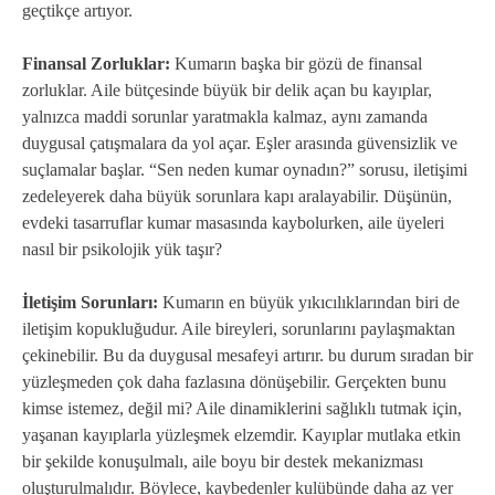
geçtikçe artıyor.
Finansal Zorluklar:
Kumarın başka bir gözü de finansal
zorluklar. Aile bütçesinde büyük bir delik açan bu kayıplar,
yalnızca maddi sorunlar yaratmakla kalmaz, aynı zamanda
duygusal çatışmalara da yol açar. Eşler arasında güvensizlik ve
suçlamalar başlar. “Sen neden kumar oynadın?” sorusu, iletişimi
zedeleyerek daha büyük sorunlara kapı aralayabilir. Düşünün,
evdeki tasarruflar kumar masasında kaybolurken, aile üyeleri
nasıl bir psikolojik yük taşır?
İletişim Sorunları:
Kumarın en büyük yıkıcılıklarından biri de
iletişim kopukluğudur. Aile bireyleri, sorunlarını paylaşmaktan
çekinebilir. Bu da duygusal mesafeyi artırır. bu durum sıradan bir
yüzleşmeden çok daha fazlasına dönüşebilir. Gerçekten bunu
kimse istemez, değil mi? Aile dinamiklerini sağlıklı tutmak için,
yaşanan kayıplarla yüzleşmek elzemdir. Kayıplar mutlaka etkin
bir şekilde konuşulmalı, aile boyu bir destek mekanizması
oluşturulmalıdır. Böylece, kaybedenler kulübünde daha az yer