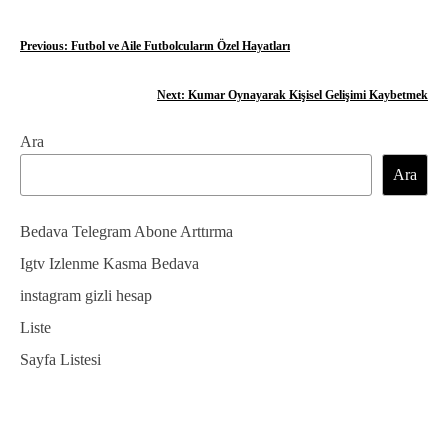
Y
Previous:
Futbol ve Aile Futbolcuların Özel Hayatları
a
Next:
Kumar Oynayarak Kişisel Gelişimi Kaybetmek
z
Ara
ı
Ara
g
e
Bedava Telegram Abone Arttırma
z
Igtv Izlenme Kasma Bedava
instagram gizli hesap
i
Liste
n
Sayfa Listesi
m
e
s