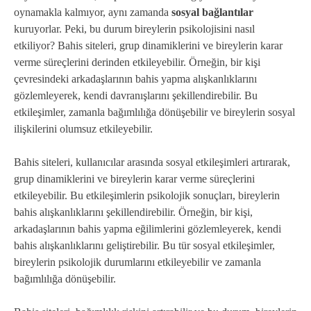
oynamakla kalmıyor, aynı zamanda
sosyal bağlantılar
kuruyorlar. Peki, bu durum bireylerin psikolojisini nasıl
etkiliyor? Bahis siteleri, grup dinamiklerini ve bireylerin karar
verme süreçlerini derinden etkileyebilir. Örneğin, bir kişi
çevresindeki arkadaşlarının bahis yapma alışkanlıklarını
gözlemleyerek, kendi davranışlarını şekillendirebilir. Bu
etkileşimler, zamanla bağımlılığa dönüşebilir ve bireylerin sosyal
ilişkilerini olumsuz etkileyebilir.
Bahis siteleri, kullanıcılar arasında sosyal etkileşimleri artırarak,
grup dinamiklerini ve bireylerin karar verme süreçlerini
etkileyebilir. Bu etkileşimlerin psikolojik sonuçları, bireylerin
bahis alışkanlıklarını şekillendirebilir. Örneğin, bir kişi,
arkadaşlarının bahis yapma eğilimlerini gözlemleyerek, kendi
bahis alışkanlıklarını geliştirebilir. Bu tür sosyal etkileşimler,
bireylerin psikolojik durumlarını etkileyebilir ve zamanla
bağımlılığa dönüşebilir.