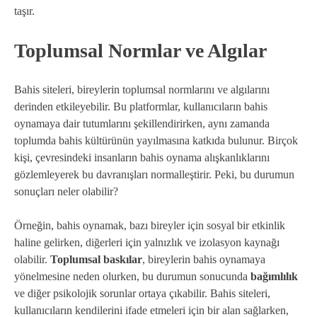
taşır.
Toplumsal Normlar ve Algılar
Bahis siteleri, bireylerin toplumsal normlarını ve algılarını
derinden etkileyebilir. Bu platformlar, kullanıcıların bahis
oynamaya dair tutumlarını şekillendirirken, aynı zamanda
toplumda bahis kültürünün yayılmasına katkıda bulunur. Birçok
kişi, çevresindeki insanların bahis oynama alışkanlıklarını
gözlemleyerek bu davranışları normalleştirir. Peki, bu durumun
sonuçları neler olabilir?
Örneğin, bahis oynamak, bazı bireyler için sosyal bir etkinlik
haline gelirken, diğerleri için yalnızlık ve izolasyon kaynağı
olabilir.
Toplumsal baskılar
, bireylerin bahis oynamaya
yönelmesine neden olurken, bu durumun sonucunda
bağımlılık
ve diğer psikolojik sorunlar ortaya çıkabilir. Bahis siteleri,
kullanıcıların kendilerini ifade etmeleri için bir alan sağlarken,