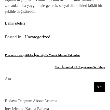
zamanla daha yaygın hale gelerek, sosyal dinamikleri köklü bir
şekilde değiştirebilir.
Bahis siteleri
Posted in
Uncategorized
Y
Previous:
Geniş Aileler İçin Büyük Yemek Masası Takımları
a
Next:
İstanbul Küçükçekmece Sex Shop
z
Ara
ı
Ara
g
e
Bedava Telegram Abone Arttırma
z
Igtv Izlenme Kasma Bedava