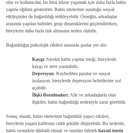
olur ve kullanıcılar, bu hissi tekrar yaşamak için daha fazla bahis
yapma eğilimi gösterirler. Bahis sitelerinin sunduğu sosyal
etkileşimler de bağımlılığı tetikleyebilir. Örneğin, arkadaşlar
arasında yapılan bahisler, grup dinamiklerini güçlendirirken,
bireylerin daha fazla risk almasına neden olabilir.
Bağımlılığın psikolojik etkileri arasında şunlar yer alır:
Kaygı
: Sürekli bahis yapma isteği, bireylerde
kaygı ve stres yaratabilir.
Depresyon
: Kaybedilen paralar ve sosyal
izolasyon, bireylerde depresyon belirtilerine yol
açabilir.
İlişki Bozulmaları
: Aile ve arkadaşlarla olan
ilişkiler, bahis bağımlılığı nedeniyle zarar görebilir.
Sonuç olarak, bahis sitelerinin bağımlılık yapıcı etkileri,
bireylerin yaşam kalitesini ciddi şekilde düşürebilir. Bu nedenle,
bahis oynarken dikkatli olmak ve sınırları bilmek
hayati önem