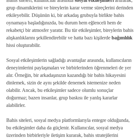
Bahis siteleri, kullanıcılar arasında
sosyal etkileşimleri
artırarak,
grup dinamiklerini ve bireylerin karar verme süreçlerini derinden
etkileyebilir. Düşünün ki, bir arkadaş grubuyla birlikte bahis
oynamaya başladığınızda, bu durum hem eğlenceli hem de
rekabetçi bir atmosfer yaratır. Bu tür etkileşimler, bireylerin bahis
alışkanlıklarını şekillendirebilir ve hatta bazı kişilerde
bağımlılık
hissi oluşturabilir.
Sosyal etkileşimlerin sağladığı avantajlar arasında, kullanıcıların
deneyimlerini paylaşmaları ve birbirlerinden öğrenmeleri de yer
alır. Örneğin, bir arkadaşınızın kazandığı bir bahis hikayesini
dinlemek, sizin de aynı şekilde denemek istemenize neden
olabilir. Ancak, bu etkileşimler sadece olumlu sonuçlar
doğurmaz; bazen insanlar, grup baskısı ile yanlış kararlar
alabilirler.
Bahis siteleri, sosyal medya platformlarıyla entegre olduğunda,
bu etkileşimler daha da güçlenir. Kullanıcılar, sosyal medya
üzerinden birbirleriyle iletişim kurarak, bahis stratejilerini