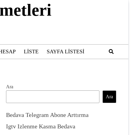
metleri
HESAP
LISTE
SAYFA LISTESI
Ara
Ara
Bedava Telegram Abone Arttırma
Igtv Izlenme Kasma Bedava