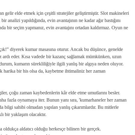
gelir elde etmek için çeşitli stratejiler geliştirmiştir. Slot makineleri
bir analizi yapıldığında, evin avantajının ne kadar ağır bastığını
asında bir seçim yapmanız, evin avantajını ortadan kaldırmaz. Oyun ne
çık!” diyerek kumar masasına oturur. Ancak bu düşünce, genelde
öz ardı eder. Kısa vadede bir kazanç sağlamak mümkünken, uzun
m, kumarın sürekliliğiyle ilgili yanlış bir algıya neden oluyor.
harika bir his olsa da, kaybetme ihtimaliniz her zaman
giler, çoğu zaman kaybedenlerin kâr elde etme umutlarını besler.
aha fazla oynamaya iter. Bunun yanı sıra, 'kumarhaneler her zaman
a bilgi sahibi olmadan yapılan yanlış çıkarımlardır. Bu mitlerle
ı bir yaklaşım olacaktır.
oldukça aldatıcı olduğu herkesçe bilinen bir gerçek.