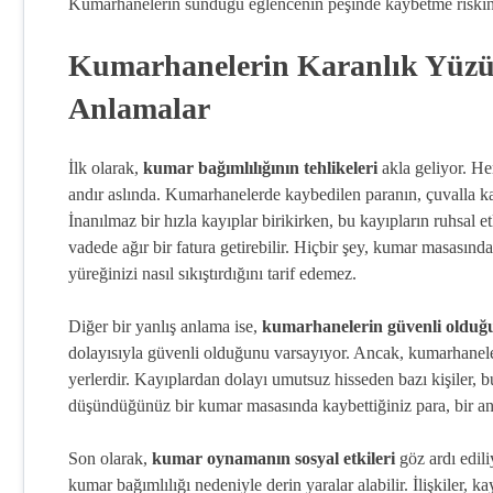
Kumarhanelerin sunduğu eğlencenin peşinde kaybetme riskin
Kumarhanelerin Karanlık Yüzü:
Anlamalar
İlk olarak,
kumar bağımlılığının tehlikeleri
akla geliyor. He
andır aslında. Kumarhanelerde kaybedilen paranın, çuvalla ka
İnanılmaz bir hızla kayıplar birikirken, bu kayıpların ruhsal et
vadede ağır bir fatura getirebilir. Hiçbir şey, kumar masası
yüreğinizi nasıl sıkıştırdığını tarif edemez.
Diğer bir yanlış anlama ise,
kumarhanelerin güvenli olduğ
dolayısıyla güvenli olduğunu varsayıyor. Ancak, kumarhaneler a
yerlerdir. Kayıplardan dolayı umutsuz hisseden bazı kişiler,
düşündüğünüz bir kumar masasında kaybettiğiniz para, bir anl
Son olarak,
kumar oynamanın sosyal etkileri
göz ardı ediliy
kumar bağımlılığı nedeniyle derin yaralar alabilir. İlişkiler,