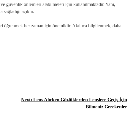
 ve güvenlik önlemleri alabilmeleri için kullanılmaktadır. Yani,
a sağladığı açıktır.
eri öğrenmek her zaman için önemlidir. Akıllıca bilgilenmek, daha
Next:
Lens Alırken Gözlüklerden Lenslere Geçiş İçin
Bilmeniz Gerekenler