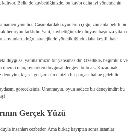
rak kalıyor. Belki de kaybettiğinizde, bu kaybı daha iyi yönetmenin
amamen yanıltıcı. Casinolardaki oyunların çoğu, zamanla belirli bir
cak her oyun farklıdır. Yani, kaybettiğinizde dünyayı başınıza yıkma
ns oyunları, doğru stratejilerle yönetildiğinde daha keyifli hale
i duygusal yanıtlarımızın bir yansımasıdır. Özellikle, bağımlılık ve
rada önemli olan, oynarken duygusal dengeyi bulmak. Kazanmak
eneyim, kişisel gelişim sürecinizin bir parçası haline gelebilir.
faydasını göreceksiniz. Unutmayın, oyun sadece bir deneyimdir; bu
ış!
arının Gerçek Yüzü
yla insanları cezbeder. Ama birkaç kayıptan sonra insanlar