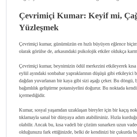
Çevrimiçi Kumar: Keyif mi, Çağr
Yüzleşmek
Çevrimiçi kumar, günümüzün en hızlı büyüyen eğlence biçimler
olarak görülse de, arkasındaki psikolojik etkiler oldukça karma
Çevrimiçi kumar, beynimizin ödül merkezini etkileyerek kısa s
eylül ayındaki sonbahar yapraklarının düşüşü gibi etkileyici bi
dağdan yuvarlanan bir kaya gibi sizi aşağı çeker. Bu döngü,
bağımlılık geliştirme potansiyelini doğurur. Bu noktada kendi
içermediğidir.
Kumar, sosyal yaşamdan uzaklaşan bireyler için bir kaçış nokt
tıklamayla sanal bir dünyaya adım atabilirsiniz. Hızla kurdu
olabilir. Ancak bu, kısa vadeli bir çözüm sunarken uzun vadede 
olduğunuzu fark ettiğinizde, belki de kendinizi bir çukurda 