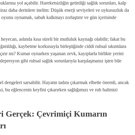
arına yol açabilir. Hareketsizliğin getirdiği sağlık sorunları, kalp
biraz daha derinlere inelim: Düşük enerji seviyeleri ve uykusuzluk da
 oyunu oynamak, sabah kalkmayı zorlaştırır ve gün içerisinde
yecan, aslında kısa süreli bir mutluluk kaynağı olabilir; fakat bu
ğımlılığı, kaybetme korkusuyla birleştiğinde ciddi ruhsal sıkıntılara
kaçırır mı? Kumar oynarken yaşanan zevk, kayıplarla birlikte yerini
epresyon gibi ruhsal sağlık sorunlarıyla karşılaşmanız işten bile
l dengeleri sarsabilir. Hayatın tadını çıkarmak elbette önemli, ancak
, bu eğlencenin keyfini çıkarırken sağlığımızı ve ruh halimizi
i Gerçek: Çevrimiçi Kumarın
rı