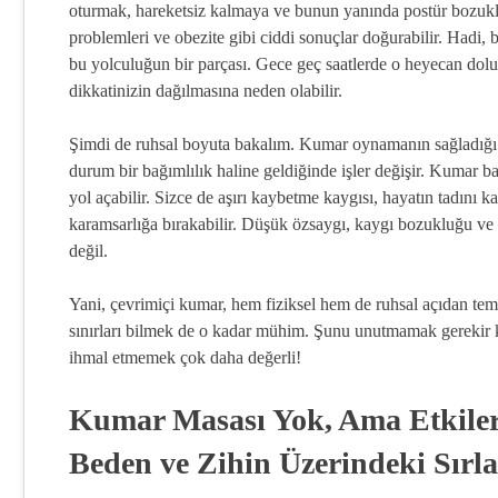
oturmak, hareketsiz kalmaya ve bunun yanında postür bozuklukl
problemleri ve obezite gibi ciddi sonuçlar doğurabilir. Hadi, 
bu yolculuğun bir parçası. Gece geç saatlerde o heyecan dolu
dikkatinizin dağılmasına neden olabilir.
Şimdi de ruhsal boyuta bakalım. Kumar oynamanın sağladığı he
durum bir bağımlılık haline geldiğinde işler değişir. Kumar ba
yol açabilir. Sizce de aşırı kaybetme kaygısı, hayatın tadını 
karamsarlığa bırakabilir. Düşük özsaygı, kaygı bozukluğu ve d
değil.
Yani, çevrimiçi kumar, hem fiziksel hem de ruhsal açıdan teme
sınırları bilmek de o kadar mühim. Şunu unutmamak gerekir ki
ihmal etmemek çok daha değerli!
Kumar Masası Yok, Ama Etkiler
Beden ve Zihin Üzerindeki Sırla