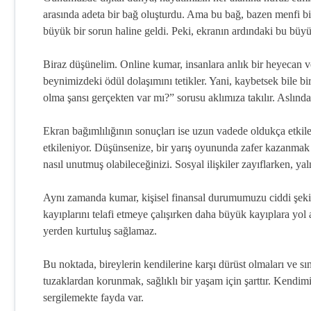
arasında adeta bir bağ oluşturdu. Ama bu bağ, bazen menfi bir 
büyük bir sorun haline geldi. Peki, ekranın ardındaki bu büy
Biraz düşünelim. Online kumar, insanlara anlık bir heyecan ve
beynimizdeki ödül dolaşımını tetikler. Yani, kaybetsek bile 
olma şansı gerçekten var mı?” sorusu aklımıza takılır. Aslınd
Ekran bağımlılığının sonuçları ise uzun vadede oldukça etkil
etkileniyor. Düşünsenize, bir yarış oyununda zafer kazanmak 
nasıl unutmuş olabileceğinizi. Sosyal ilişkiler zayıflarken, yal
Aynı zamanda kumar, kişisel finansal durumumuzu ciddi şeki
kayıplarını telafi etmeye çalışırken daha büyük kayıplara yol a
yerden kurtuluş sağlamaz.
Bu noktada, bireylerin kendilerine karşı dürüst olmaları ve sı
tuzaklardan korunmak, sağlıklı bir yaşam için şarttır. Kendimi
sergilemekte fayda var.