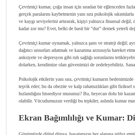
Çevrimiçi kumar, çoğu insan için sıradan bir eğlenceden fazl
gerçek paralarını kaybetmenin yanı sıra psikolojik sıkıntılar
ve kaygı seviyelerini artırarak, kişiyi yalnızca finansal deği
kadar zor mu? Evet, belki de basit bir “dur” demek yeterli değ
Çevrimiçi kumar oynamak, yalnızca şans ve strateji değil; ayn
dağıtıcı unsurları atlatmak ve kazanma arzusuyla hareket etmek
anksiyete ve depresyon gibi ruh sağlığı sorunlarını tetikleyebil
dolarken, kendimize olan güvenimizi de zedeleyebiliriz. Sana
Psikolojik etkilerin yanı sıra, çevrimiçi kumarın bedenimizde 
teşvik eder; bu da obezite ve kalp rahatsızlıkları gibi fiziksel
hızlandığını hissediyor musunuz? Bu, heyecan dolu bir kazanm
olabilir. Vücudumuzun verdiği bu tepkiler, aslında kumar mas
Ekran Bağımlılığı ve Kumar: Di
Günümüzde dijital dünya, hayatımızın her alanına nüfuz etmi