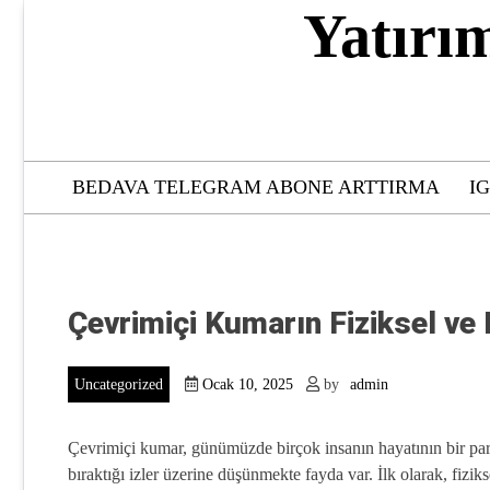
Skip
Yatırı
to
content
BEDAVA TELEGRAM ABONE ARTTIRMA
I
Çevrimiçi Kumarın Fiziksel ve 
Uncategorized
Ocak 10, 2025
by
admin
Çevrimiçi kumar, günümüzde birçok insanın hayatının bir parça
bıraktığı izler üzerine düşünmekte fayda var. İlk olarak, fizik