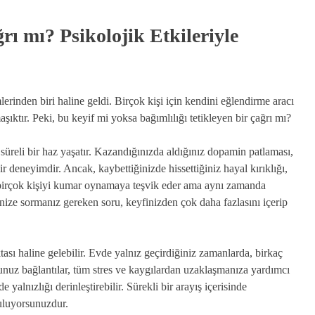
ı mı? Psikolojik Etkileriyle
inden biri haline geldi. Birçok kişi için kendini eğlendirme aracı
şıktır. Peki, bu keyif mi yoksa bağımlılığı tetikleyen bir çağrı mı?
üreli bir haz yaşatır. Kazandığınızda aldığınız dopamin patlaması,
r deneyimdir. Ancak, kaybettiğinizde hissettiğiniz hayal kırıklığı,
 birçok kişiyi kumar oynamaya teşvik eder ama aynı zamanda
nize sormanız gereken soru, keyfinizden çok daha fazlasını içerip
ası haline gelebilir. Evde yalnız geçirdiğiniz zamanlarda, birkaç
ğunuz bağlantılar, tüm stres ve kaygılardan uzaklaşmanıza yardımcı
yalnızlığı derinleştirebilir. Sürekli bir arayış içerisinde
buluyorsunuzdur.