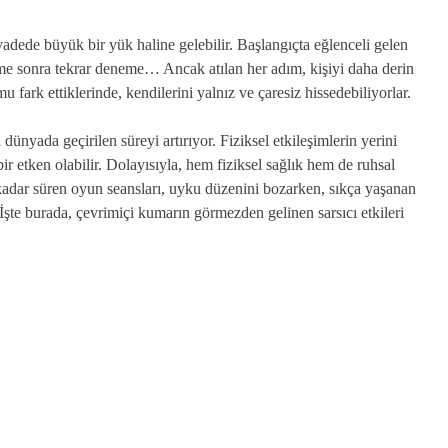
adede büyük bir yük haline gelebilir. Başlangıçta eğlenceli gelen
me sonra tekrar deneme… Ancak atılan her adım, kişiyi daha derin
u fark ettiklerinde, kendilerini yalnız ve çaresiz hissedebiliyorlar.
nyada geçirilen süreyi artırıyor. Fiziksel etkileşimlerin yerini
bir etken olabilir. Dolayısıyla, hem fiziksel sağlık hem de ruhsal
 kadar süren oyun seansları, uyku düzenini bozarken, sıkça yaşanan
r. İşte burada, çevrimiçi kumarın görmezden gelinen sarsıcı etkileri