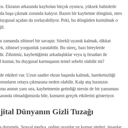
ası. Ekranın arkasında kaybolan birçok oyuncu, yüksek bahislerle
la da başa çıkmak zorunda kalıyor. Bazen bir kaybetme döngüsü, stres
l, duygusal açıdan da zorlayabiliyor. Peki, bu döngüden kurtulmak o
il.
ı zamanda zihinsel bir savaştır. Sürekli uyanık kalmak, dikkat
, zihinsel yorgunluk yaratabilir. Bu süreç, bazı bireylerde
ir. Zihnimiz, kaybettiğimiz arkadaşlıklar veya iş fırsatları ile
l kumar, bu duygusal karmaşanın temel sebebi olabilir mi?
de etkileri var. Uzun saatler ekran başında kalmak, hareketsizliği
 sorunların ortaya çıkmasına neden olabilir. Kalp atış hızınızın
a anının yanı sıra, kaybetmenin getirdiği stresin de bir yansıması
asında olmadığımızda bile, kumarın gerçek etkilerini gösteriyor.
jital Dünyanın Gizli Tuzağı
ş durumda. Sosyal medya, online oyunlar ve kumar siteleri, insanlar