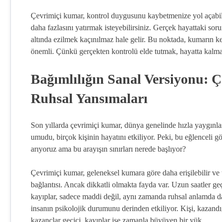
Çevrimiçi kumar, kontrol duygusunu kaybetmenize yol açabili
daha fazlasını yatırmak isteyebilirsiniz. Gerçek hayattaki soru
altında ezilmek kaçınılmaz hale gelir. Bu noktada, kumarın 
önemli. Çünkü gerçekten kontrolü elde tutmak, hayatta kalma
Bağımlılığın Sanal Versiyonu: Ç
Ruhsal Yansımaları
Son yıllarda çevrimiçi kumar, dünya genelinde hızla yaygınlaş
umudu, birçok kişinin hayatını etkiliyor. Peki, bu eğlenceli 
arıyoruz ama bu arayışın sınırları nerede başlıyor?
Çevrimiçi kumar, geleneksel kumara göre daha erişilebilir ve te
bağlantısı. Ancak dikkatli olmakta fayda var. Uzun saatler geç
kayıplar, sadece maddi değil, aynı zamanda ruhsal anlamda da e
insanın psikolojik durumunu derinden etkiliyor. Kişi, kazandığ
kazançlar geçici, kayıplar ise zamanla büyüyen bir yük.