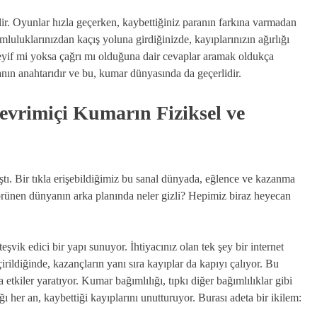
r. Oyunlar hızla geçerken, kaybettiğiniz paranın farkına varmadan
mluluklarınızdan kaçış yoluna girdiğinizde, kayıplarınızın ağırlığı
keyif mi yoksa çağrı mı olduğuna dair cevaplar aramak oldukça
nın anahtarıdır ve bu, kumar dünyasında da geçerlidir.
evrimiçi Kumarın Fiziksel ve
tı. Bir tıkla erişebildiğimiz bu sanal dünyada, eğlence ve kazanma
görünen dünyanın arka planında neler gizli? Hepimiz biraz heyecan
şvik edici bir yapı sunuyor. İhtiyacınız olan tek şey bir internet
irildiğinde, kazançların yanı sıra kayıplar da kapıyı çalıyor. Bu
tkiler yaratıyor. Kumar bağımlılığı, tıpkı diğer bağımlılıklar gibi
ı her an, kaybettiği kayıplarını unutturuyor. Burası adeta bir ikilem: