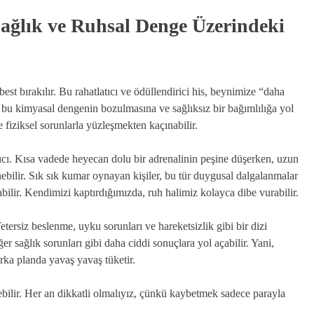
ağlık ve Ruhsal Denge Üzerindeki
 bırakılır. Bu rahatlatıcı ve ödüllendirici his, beynimize “daha
 bu kimyasal dengenin bozulmasına ve sağlıksız bir bağımlılığa yol
 fiziksel sorunlarla yüzleşmekten kaçınabilir.
ıcı. Kısa vadede heyecan dolu bir adrenalinin peşine düşerken, uzun
nebilir. Sık sık kumar oynayan kişiler, bu tür duygusal dalgalanmalar
bilir. Kendimizi kaptırdığımızda, ruh halimiz kolayca dibe vurabilir.
Yetersiz beslenme, uyku sorunları ve hareketsizlik gibi bir dizi
er sağlık sorunları gibi daha ciddi sonuçlara yol açabilir. Yani,
ka planda yavaş yavaş tüketir.
ilir. Her an dikkatli olmalıyız, çünkü kaybetmek sadece parayla