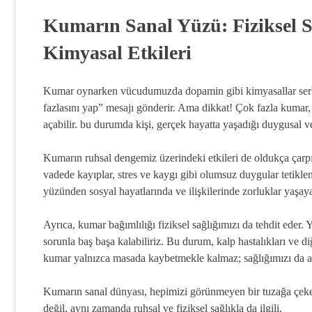
Kumarın Sanal Yüzü: Fiziksel S
Kimyasal Etkileri
Kumar oynarken vücudumuzda dopamin gibi kimyasallar serbest
fazlasını yap” mesajı gönderir. Ama dikkat! Çok fazla kumar,
açabilir. bu durumda kişi, gerçek hayatta yaşadığı duygusal ve
Kumarın ruhsal dengemiz üzerindeki etkileri de oldukça çarp
vadede kayıplar, stres ve kaygı gibi olumsuz duygular tetikle
yüzünden sosyal hayatlarında ve ilişkilerinde zorluklar yaşaya
Ayrıca, kumar bağımlılığı fiziksel sağlığımızı da tehdit eder. 
sorunla baş başa kalabiliriz. Bu durum, kalp hastalıkları ve diğ
kumar yalnızca masada kaybetmekle kalmaz; sağlığımızı da ar
Kumarın sanal dünyası, hepimizi görünmeyen bir tuzağa çekeb
değil, aynı zamanda ruhsal ve fiziksel sağlıkla da ilgili.