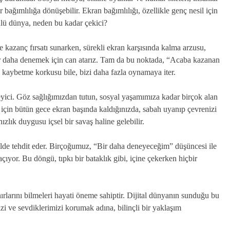
bağımlılığa dönüşebilir. Ekran bağımlılığı, özellikle genç nesil için
ülü dünya, neden bu kadar çekici?
 kazanç fırsatı sunarken, sürekli ekran karşısında kalma arzusu,
bir daha denemek için can atarız. Tam da bu noktada, “Acaba kazanan
a kaybetme korkusu bile, bizi daha fazla oynamaya iter.
eyici. Göz sağlığımızdan tutun, sosyal yaşamımıza kadar birçok alan
için bütün gece ekran başında kaldığınızda, sabah uyanıp çevrenizi
nızlık duygusu içsel bir savaş haline gelebilir.
lde tehdit eder. Birçoğumuz, “Bir daha deneyeceğim” düşüncesi ile
çıyor. Bu döngü, tıpkı bir bataklık gibi, içine çekerken hiçbir
nırlarını bilmeleri hayati öneme sahiptir. Dijital dünyanın sunduğu bu
zi ve sevdiklerimizi korumak adına, bilinçli bir yaklaşım