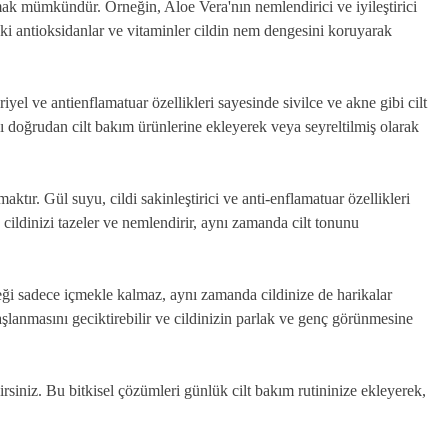
ak mümkündür. Örneğin, Aloe Vera'nın nemlendirici ve iyileştirici
deki antioksidanlar ve vitaminler cildin nem dengesini koruyarak
riyel ve antienflamatuar özellikleri sayesinde sivilce ve akne gibi cilt
nı doğrudan cilt bakım ürünlerine ekleyerek veya seyreltilmiş olarak
ktır. Gül suyu, cildi sakinleştirici ve anti-enflamatuar özellikleri
, cildinizi tazeler ve nemlendirir, aynı zamanda cilt tonunu
ceği sadece içmekle kalmaz, aynı zamanda cildinize de harikalar
 yaşlanmasını geciktirebilir ve cildinizin parlak ve genç görünmesine
lirsiniz. Bu bitkisel çözümleri günlük cilt bakım rutininize ekleyerek,