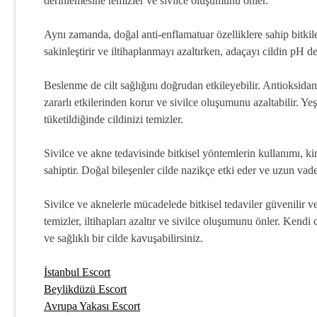
derinlemesine temizler ve sivilce oluşumunu önler.
Aynı zamanda, doğal anti-enflamatuar özelliklere sahip bitkiler 
sakinleştirir ve iltihaplanmayı azaltırken, adaçayı cildin pH de
Beslenme de cilt sağlığını doğrudan etkileyebilir. Antioksidan 
zararlı etkilerinden korur ve sivilce oluşumunu azaltabilir. Y
tüketildiğinde cildinizi temizler.
Sivilce ve akne tedavisinde bitkisel yöntemlerin kullanımı, ki
sahiptir. Doğal bileşenler cilde nazikçe etki eder ve uzun vad
Sivilce ve aknelerle mücadelede bitkisel tedaviler güvenilir ve 
temizler, iltihapları azaltır ve sivilce oluşumunu önler. Kendi
ve sağlıklı bir cilde kavuşabilirsiniz.
İstanbul Escort
Beylikdüzü Escort
Avrupa Yakası Escort