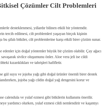
itkisel Çözümler Cilt Problemleri
mlerle desteklenmesi, yıllardır bilinen etkili bir yöntemdir.
n tercih edilmesi, cilt problemleri yaşayan birçok kişinin
u şifalı bitkiler, cilt problemlerine karşı etkili birer çözüm sunar.
ele edenler için doğal yöntemler büyük bir çözüm olabilir. Çay ağacı
la savaşarak sivilce oluşumunu önler. Aloe vera jeli ise cildi
tteki kızarıklıkları ve tahrişleri hafifletir.
nse gül suyu ve jojoba yağı gibi doğal ürünler önemli birer destek
nlandırırken, jojoba yağı cildin doğal yağ dengesini korur ve
se calendula ve yulaf ezmesi gibi bitkilerin kullanımı önerilir.
eşmeye yardımcı olurken, yulaf ezmesi cildi nemlendirir ve kaşıntıyı