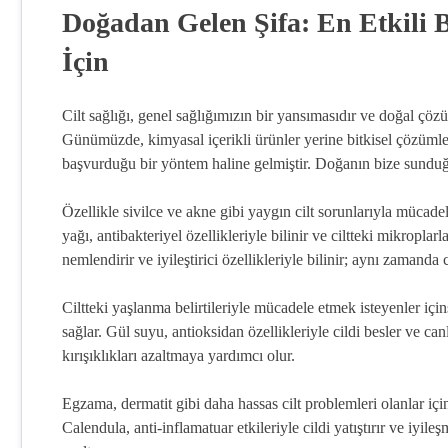
Doğadan Gelen Şifa: En Etkili B
İçin
Cilt sağlığı, genel sağlığımızın bir yansımasıdır ve doğal çözü
Günümüzde, kimyasal içerikli ürünler yerine bitkisel çözümleri
başvurduğu bir yöntem haline gelmiştir. Doğanın bize sunduğu b
Özellikle sivilce ve akne gibi yaygın cilt sorunlarıyla mücad
yağı, antibakteriyel özellikleriyle bilinir ve ciltteki mikroplar
nemlendirir ve iyileştirici özellikleriyle bilinir; aynı zamanda cil
Ciltteki yaşlanma belirtileriyle mücadele etmek isteyenler içi
sağlar. Gül suyu, antioksidan özellikleriyle cildi besler ve ca
kırışıklıkları azaltmaya yardımcı olur.
Egzama, dermatit gibi daha hassas cilt problemleri olanlar için
Calendula, anti-inflamatuar etkileriyle cildi yatıştırır ve iyil