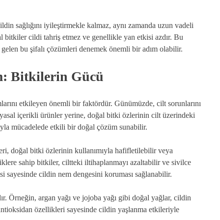
ildin sağlığını iyileştirmekle kalmaz, aynı zamanda uzun vadeli
 bitkiler cildi tahriş etmez ve genellikle yan etkisi azdır. Bu
 gelen bu şifalı çözümleri denemek önemli bir adım olabilir.
: Bitkilerin Gücü
mlarını etkileyen önemli bir faktördür. Günümüzde, cilt sorunlarını
sal içerikli ürünler yerine, doğal bitki özlerinin cilt üzerindeki
rıyla mücadelede etkili bir doğal çözüm sunabilir.
i, doğal bitki özlerinin kullanımıyla hafifletilebilir veya
klere sahip bitkiler, ciltteki iltihaplanmayı azaltabilir ve sivilce
isi sayesinde cildin nem dengesini koruması sağlanabilir.
r. Örneğin, argan yağı ve jojoba yağı gibi doğal yağlar, cildin
tioksidan özellikleri sayesinde cildin yaşlanma etkileriyle