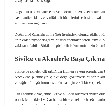
savaşmasına destek sağlar.
Doğal cilt bakımı sadece mevcut sorunları tedavi etmekle kalm
çayın antioksidan zenginliği, cilt hücrelerini serbest radikaller
görünmesini sağlayabilir.
Doğal bitki özlerinin cilt sağlığı üzerindeki olumlu etkileri gö
ürünlerden ziyade doğal ve bitkisel çözümleri tercih etmek, h
yaklaşım olabilir. Bitkilerin gücü, cilt bakım rutininizin önemli
Sivilce ve Aknelerle Başa Çıkman
Sivilce ve akneler, cilt sağlığıyla ilgili en yaygın sorunlarda
Ancak endişelenmeyin, çünkü doğal çözümlerle bu sorunların
ve sağlıklı bir görünüm kazandırmak için etkili bir seçenektir.
Cilt üzerindeki yağlanma, kir ve ölü deri hücreleri sivilce ol
açmak için bitkisel yağlar harika bir seçenektir. Örneğin, ardıç