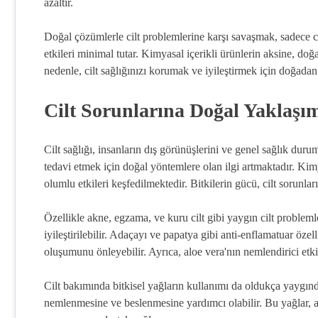
azaltır.
Doğal çözümlerle cilt problemlerine karşı savaşmak, sadece c
etkileri minimal tutar. Kimyasal içerikli ürünlerin aksine, doğal
nedenle, cilt sağlığınızı korumak ve iyileştirmek için doğadan
Cilt Sorunlarına Doğal Yaklaşım
Cilt sağlığı, insanların dış görünüşlerini ve genel sağlık duru
tedavi etmek için doğal yöntemlere olan ilgi artmaktadır. Kimya
olumlu etkileri keşfedilmektedir. Bitkilerin gücü, cilt sorunla
Özellikle akne, egzama, ve kuru cilt gibi yaygın cilt problemler
iyileştirilebilir. Adaçayı ve papatya gibi anti-enflamatuar özelli
oluşumunu önleyebilir. Ayrıca, aloe vera'nın nemlendirici etk
Cilt bakımında bitkisel yağların kullanımı da oldukça yaygındı
nemlenmesine ve beslenmesine yardımcı olabilir. Bu yağlar, an