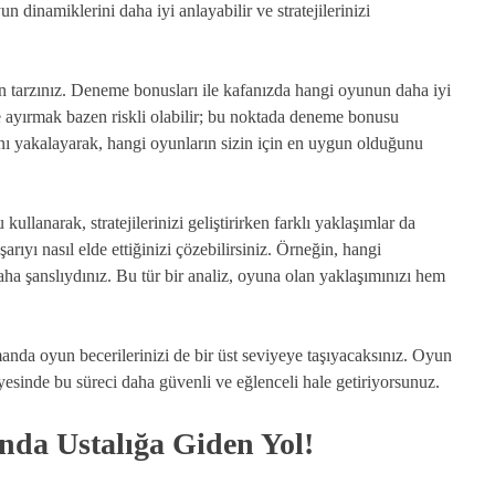
un dinamiklerini daha iyi anlayabilir ve stratejilerinizi
in tarzınız. Deneme bonusları ile kafanızda hangi oyunun daha iyi
e ayırmak bazen riskli olabilir; bu noktada deneme bonusu
ını yakalayarak, hangi oyunların sizin için en uygun olduğunu
ullanarak, stratejilerinizi geliştirirken farklı yaklaşımlar da
arıyı nasıl elde ettiğinizi çözebilirsiniz. Örneğin, hangi
a şanslıydınız. Bu tür bir analiz, oyuna olan yaklaşımınızı hem
da oyun becerilerinizi de bir üst seviyeye taşıyacaksınız. Oyun
sinde bu süreci daha güvenli ve eğlenceli hale getiriyorsunuz.
da Ustalığa Giden Yol!