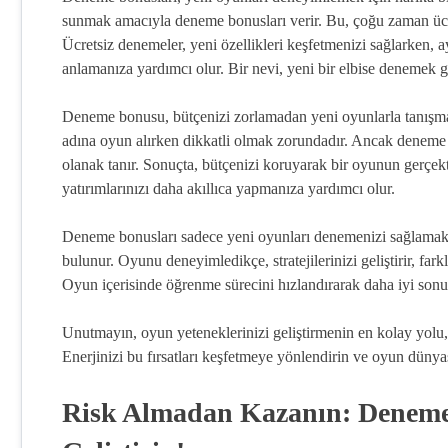
sunmak amacıyla deneme bonusları verir. Bu, çoğu zaman ücrets
Ücretsiz denemeler, yeni özellikleri keşfetmenizi sağlarken,
anlamanıza yardımcı olur. Bir nevi, yeni bir elbise denemek g
Deneme bonusu, bütçenizi zorlamadan yeni oyunlarla tanışm
adına oyun alırken dikkatli olmak zorundadır. Ancak deneme
olanak tanır. Sonuçta, bütçenizi koruyarak bir oyunun gerçek
yatırımlarınızı daha akıllıca yapmanıza yardımcı olur.
Deneme bonusları sadece yeni oyunları denemenizi sağlamakla
bulunur. Oyunu deneyimledikçe, stratejilerinizi geliştirir, fark
Oyun içerisinde öğrenme sürecini hızlandırarak daha iyi sonuç
Unutmayın, oyun yeteneklerinizi geliştirmenin en kolay yolu,
Enerjinizi bu fırsatları keşfetmeye yönlendirin ve oyun dünyas
Risk Almadan Kazanın: Deneme B