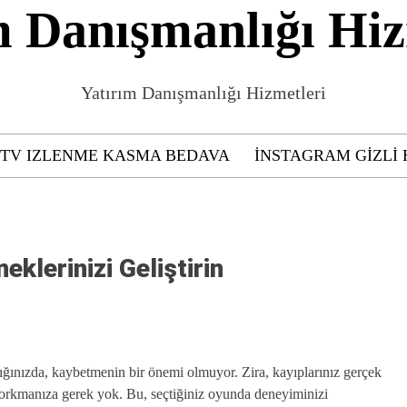
m Danışmanlığı Hiz
Yatırım Danışmanlığı Hizmetleri
GTV IZLENME KASMA BEDAVA
INSTAGRAM GIZLI 
klerinizi Geliştirin
ınızda, kaybetmenin bir önemi olmuyor. Zira, kayıplarınız gerçek
korkmanıza gerek yok. Bu, seçtiğiniz oyunda deneyiminizi