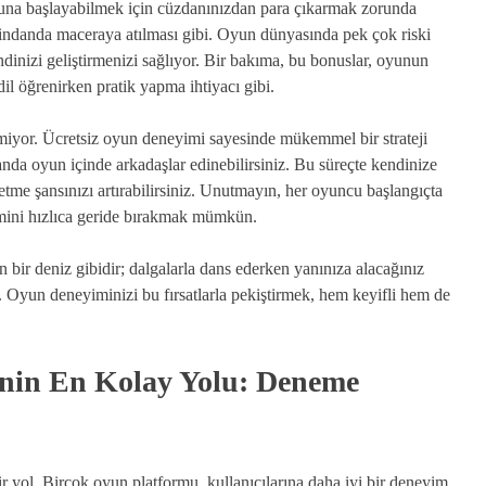
na başlayabilmek için cüzdanınızdan para çıkarmak zorunda
indanda maceraya atılması gibi. Oyun dünyasında pek çok riski
dinizi geliştirmenizi sağlıyor. Bir bakıma, bu bonuslar, oyunun
dil öğrenirken pratik yapma ihtiyacı gibi.
miyor. Ücretsiz oyun deneyimi sayesinde mükemmel bir strateji
amanda oyun içinde arkadaşlar edinebilirsiniz. Bu süreçte kendinize
tme şansınızı artırabilirsiniz. Unutmayın, her oyuncu başlangıçta
mini hızlıca geride bırakmak mümkün.
bir deniz gibidir; dalgalarla dans ederken yanınıza alacağınız
 Oyun deneyiminizi bu fırsatlarla pekiştirmek, hem keyifli hem de
enin En Kolay Yolu: Deneme
 yol. Birçok oyun platformu, kullanıcılarına daha iyi bir deneyim