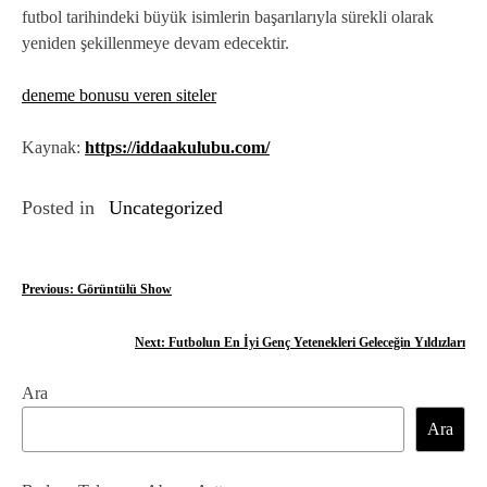
futbol tarihindeki büyük isimlerin başarılarıyla sürekli olarak
yeniden şekillenmeye devam edecektir.
deneme bonusu veren siteler
Kaynak:
https://iddaakulubu.com/
Posted in
Uncategorized
Y
Previous:
Görüntülü Show
a
Next:
Futbolun En İyi Genç Yetenekleri Geleceğin Yıldızları
z
Ara
ı
Ara
g