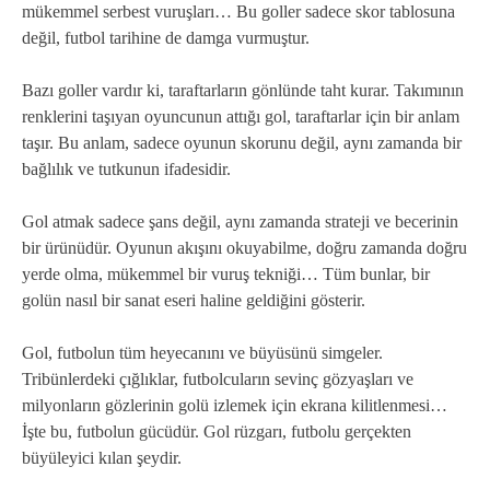
mükemmel serbest vuruşları… Bu goller sadece skor tablosuna
değil, futbol tarihine de damga vurmuştur.
Bazı goller vardır ki, taraftarların gönlünde taht kurar. Takımının
renklerini taşıyan oyuncunun attığı gol, taraftarlar için bir anlam
taşır. Bu anlam, sadece oyunun skorunu değil, aynı zamanda bir
bağlılık ve tutkunun ifadesidir.
Gol atmak sadece şans değil, aynı zamanda strateji ve becerinin
bir ürünüdür. Oyunun akışını okuyabilme, doğru zamanda doğru
yerde olma, mükemmel bir vuruş tekniği… Tüm bunlar, bir
golün nasıl bir sanat eseri haline geldiğini gösterir.
Gol, futbolun tüm heyecanını ve büyüsünü simgeler.
Tribünlerdeki çığlıklar, futbolcuların sevinç gözyaşları ve
milyonların gözlerinin golü izlemek için ekrana kilitlenmesi…
İşte bu, futbolun gücüdür. Gol rüzgarı, futbolu gerçekten
büyüleyici kılan şeydir.