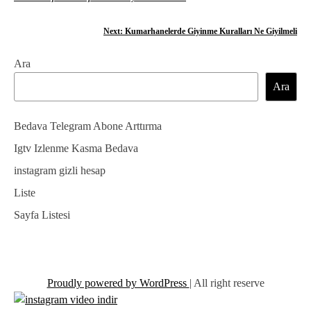
Y
a
Next:
Kumarhanelerde Giyinme Kuralları Ne Giyilmeli
z
Ara
ı
Ara
g
e
Bedava Telegram Abone Arttırma
z
Igtv Izlenme Kasma Bedava
instagram gizli hesap
i
Liste
n
Sayfa Listesi
m
e
s
Proudly powered by WordPress
|
All right reserve
i