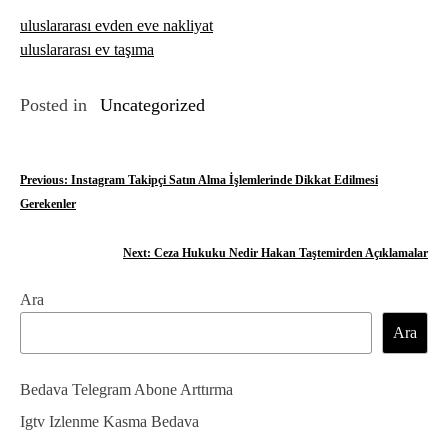
uluslararası evden eve nakliyat
uluslararası ev taşıma
Posted in
Uncategorized
Y
Previous:
Instagram Takipçi Satın Alma İşlemlerinde Dikkat Edilmesi
Gerekenler
a
z
Next:
Ceza Hukuku Nedir Hakan Taştemirden Açıklamalar
ı
Ara
g
Ara
e
Bedava Telegram Abone Arttırma
z
Igtv Izlenme Kasma Bedava
i