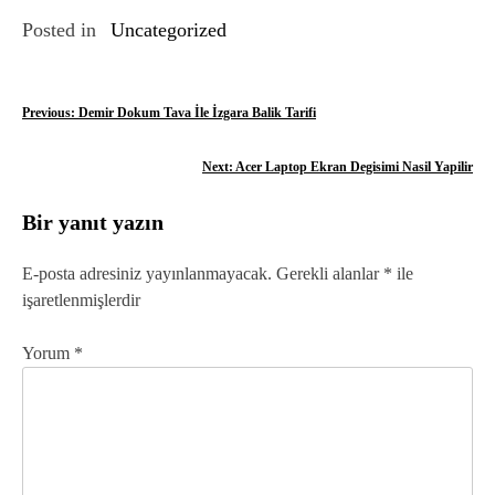
Posted in
Uncategorized
Y
Previous:
Demir Dokum Tava İle İzgara Balik Tarifi
a
Next:
Acer Laptop Ekran Degisimi Nasil Yapilir
z
Bir yanıt yazın
ı
g
E-posta adresiniz yayınlanmayacak.
Gerekli alanlar
*
ile
işaretlenmişlerdir
e
z
Yorum
*
i
n
m