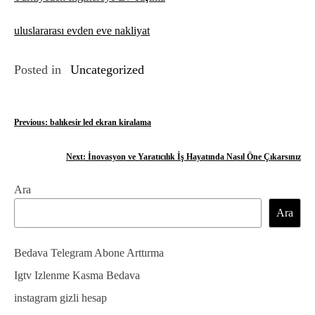
uluslararası evden eve nakliyat
Posted in
Uncategorized
Y
Previous:
balıkesir led ekran kiralama
a
Next:
İnovasyon ve Yaratıcılık İş Hayatında Nasıl Öne Çıkarsınız
z
Ara
ı
Ara
g
e
Bedava Telegram Abone Arttırma
z
Igtv Izlenme Kasma Bedava
instagram gizli hesap
i