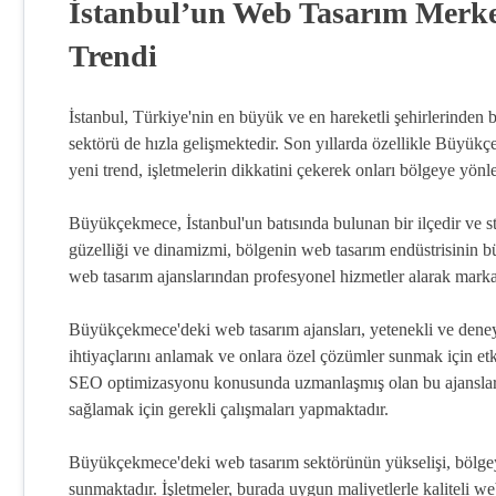
İstanbul’un Web Tasarım Merk
Trendi
İstanbul, Türkiye'nin en büyük ve en hareketli şehirlerinden b
sektörü de hızla gelişmektedir. Son yıllarda özellikle Büyükç
yeni trend, işletmelerin dikkatini çekerek onları bölgeye yönl
Büyükçekmece, İstanbul'un batısında bulunan bir ilçedir ve 
güzelliği ve dinamizmi, bölgenin web tasarım endüstrisinin b
web tasarım ajanslarından profesyonel hizmetler alarak markala
Büyükçekmece'deki web tasarım ajansları, yetenekli ve deneyi
ihtiyaçlarını anlamak ve onlara özel çözümler sunmak için etkil
SEO optimizasyonu konusunda uzmanlaşmış olan bu ajanslar, w
sağlamak için gerekli çalışmaları yapmaktadır.
Büyükçekmece'deki web tasarım sektörünün yükselişi, bölgeye 
sunmaktadır. İşletmeler, burada uygun maliyetlerle kaliteli we