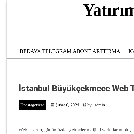
Skip
Yatırı
to
content
BEDAVA TELEGRAM ABONE ARTTIRMA
I
İstanbul Büyükçekmece Web Ta
Uncategorized
Şubat 6, 2024
by
admin
Web tasarım, günümüzde işletmelerin dijital varlıklarını oluş