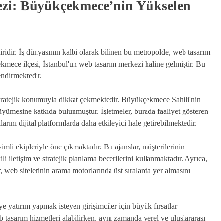
ezi: Büyükçekmece’nin Yükselen
iridir. İş dünyasının kalbi olarak bilinen bu metropolde, web tasarım
ekmece ilçesi, İstanbul'un web tasarım merkezi haline gelmiştir. Bu
endirmektedir.
stratejik konumuyla dikkat çekmektedir. Büyükçekmece Sahili'nin
üyümesine katkıda bulunmuştur. İşletmeler, burada faaliyet gösteren
rını dijital platformlarda daha etkileyici hale getirebilmektedir.
mli ekipleriyle öne çıkmaktadır. Bu ajanslar, müşterilerinin
i iletişim ve stratejik planlama becerilerini kullanmaktadır. Ayrıca,
eb sitelerinin arama motorlarında üst sıralarda yer almasını
yatırım yapmak isteyen girişimciler için büyük fırsatlar
b tasarım hizmetleri alabilirken, aynı zamanda yerel ve uluslararası