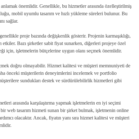
 anlamak önemlidir. Genellikle, bu hizmetler arasında özelleştirilmiş
uğu, mobil uyumlu tasarım ve hızlı yükleme süreleri bulunur. Bu
nı sağlar.
enellikle proje bazında değişkenlik gösterir. Projenin karmaşıklığı,
rı etkiler. Bazı şirketler sabit fiyat sunarken, diğerleri projeye özel
eceği için, işletmelerin bütçelerine uygun olanı seçmek önemlidir.
eçmek doğru olmayabilir. Hizmet kalitesi ve müşteri memnuniyeti de
ha önceki müşterilerin deneyimlerini incelemek ve portfolio
üşterilere sundukları destek ve sürdürülebilirlik hizmetleri gibi
etleri arasında karşılaştırma yapmak işletmelerin en iyi seçimi
bir web tasarım hizmeti sunan bir şirket bulmak, işletmenin online
rdımcı olacaktır. Ancak, fiyatın yanı sıra hizmet kalitesi ve müşteri
lidir.