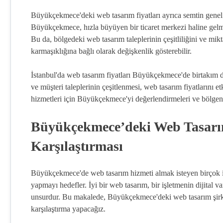
Büyükçekmece'deki web tasarım fiyatları ayrıca semtin genel
Büyükçekmece, hızla büyüyen bir ticaret merkezi haline gelmiş
Bu da, bölgedeki web tasarım taleplerinin çeşitliliğini ve miktar
karmaşıklığına bağlı olarak değişkenlik gösterebilir.
İstanbul'da web tasarım fiyatları Büyükçekmece'de birtakım d
ve müşteri taleplerinin çeşitlenmesi, web tasarım fiyatlarını e
hizmetleri için Büyükçekmece'yi değerlendirmeleri ve bölgen
Büyükçekmece’deki Web Tasarım 
Karşılaştırması
Büyükçekmece'de web tasarım hizmeti almak isteyen birçok işl
yapmayı hedefler. İyi bir web tasarım, bir işletmenin dijital v
unsurdur. Bu makalede, Büyükçekmece'deki web tasarım şirketl
karşılaştırma yapacağız.