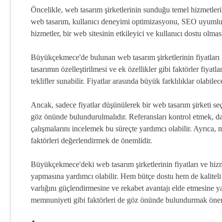
Öncelikle, web tasarım şirketlerinin sunduğu temel hizmetleri
web tasarım, kullanıcı deneyimi optimizasyonu, SEO uyumlul
hizmetler, bir web sitesinin etkileyici ve kullanıcı dostu olması
Büyükçekmece'de bulunan web tasarım şirketlerinin fiyatları g
tasarımın özelleştirilmesi ve ek özellikler gibi faktörler fiyatla
teklifler sunabilir. Fiyatlar arasında büyük farklılıklar olabil
Ancak, sadece fiyatlar düşünülerek bir web tasarım şirketi s
göz önünde bulundurulmalıdır. Referansları kontrol etmek, da
çalışmalarını incelemek bu süreçte yardımcı olabilir. Ayrıca, m
faktörleri değerlendirmek de önemlidir.
Büyükçekmece'deki web tasarım şirketlerinin fiyatları ve hizm
yapmasına yardımcı olabilir. Hem bütçe dostu hem de kaliteli 
varlığını güçlendirmesine ve rekabet avantajı elde etmesine ya
memnuniyeti gibi faktörleri de göz önünde bulundurmak önem