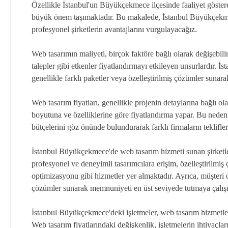
Özellikle İstanbul'un Büyükçekmece ilçesinde faaliyet gösteren
büyük önem taşımaktadır. Bu makalede, İstanbul Büyükçekmec
profesyonel şirketlerin avantajlarını vurgulayacağız.
Web tasarımın maliyeti, birçok faktöre bağlı olarak değişebili
talepler gibi etkenler fiyatlandırmayı etkileyen unsurlardır. 
genellikle farklı paketler veya özelleştirilmiş çözümler sunara
Web tasarım fiyatları, genellikle projenin detaylarına bağlı olar
boyutuna ve özelliklerine göre fiyatlandırma yapar. Bu nedenl
bütçelerini göz önünde bulundurarak farklı firmaların teklifle
İstanbul Büyükçekmece'de web tasarım hizmeti sunan şirketler,
profesyonel ve deneyimli tasarımcılara erişim, özelleştirilmi
optimizasyonu gibi hizmetler yer almaktadır. Ayrıca, müşteri od
çözümler sunarak memnuniyeti en üst seviyede tutmaya çalışır
İstanbul Büyükçekmece'deki işletmeler, web tasarım hizmetleriyl
Web tasarım fiyatlarındaki değişkenlik, işletmelerin ihtiyaçlar