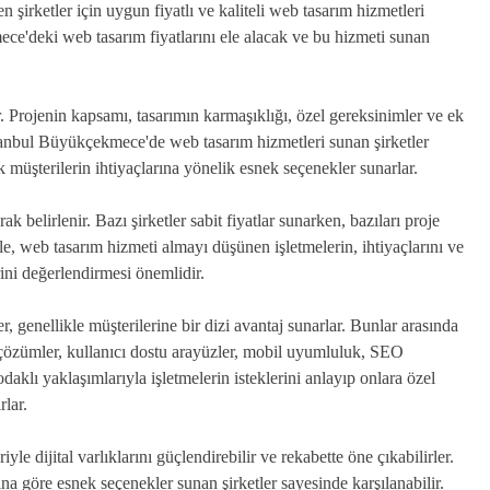
 şirketler için uygun fiyatlı ve kaliteli web tasarım hizmetleri
e'deki web tasarım fiyatlarını ele alacak ve bu hizmeti sunan
r. Projenin kapsamı, tasarımın karmaşıklığı, özel gereksinimler ve ek
İstanbul Büyükçekmece'de web tasarım hizmetleri sunan şirketler
k müşterilerin ihtiyaçlarına yönelik esnek seçenekler sunarlar.
ak belirlenir. Bazı şirketler sabit fiyatlar sunarken, bazıları proje
e, web tasarım hizmeti almayı düşünen işletmelerin, ihtiyaçlarını ve
rini değerlendirmesi önemlidir.
 genellikle müşterilerine bir dizi avantaj sunarlar. Bunlar arasında
ş çözümler, kullanıcı dostu arayüzler, mobil uyumluluk, SEO
aklı yaklaşımlarıyla işletmelerin isteklerini anlayıp onlara özel
lar.
e dijital varlıklarını güçlendirebilir ve rekabette öne çıkabilirler.
ına göre esnek seçenekler sunan şirketler sayesinde karşılanabilir.