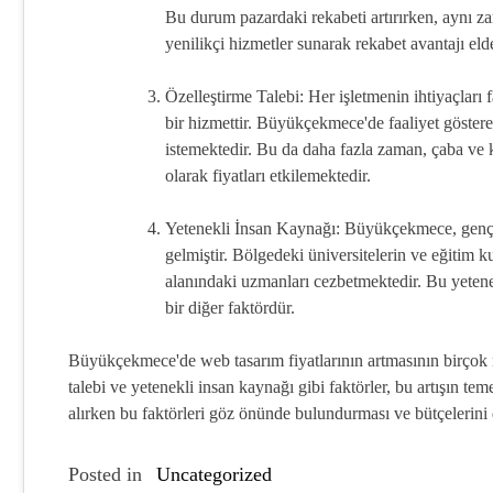
Bu durum pazardaki rekabeti artırırken, aynı zam
yenilikçi hizmetler sunarak rekabet avantajı elde
Özelleştirme Talebi: Her işletmenin ihtiyaçları 
bir hizmettir. Büyükçekmece'de faaliyet gösteren
istemektedir. Bu da daha fazla zaman, çaba ve k
olarak fiyatları etkilemektedir.
Yetenekli İnsan Kaynağı: Büyükçekmece, genç v
gelmiştir. Bölgedeki üniversitelerin ve eğitim 
alanındaki uzmanları cezbetmektedir. Bu yetene
bir diğer faktördür.
Büyükçekmece'de web tasarım fiyatlarının artmasının birçok n
talebi ve yetenekli insan kaynağı gibi faktörler, bu artışın te
alırken bu faktörleri göz önünde bulundurması ve bütçelerini
Posted in
Uncategorized