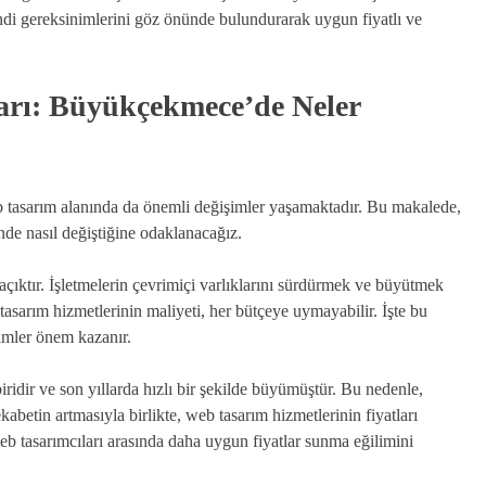
ndi gereksinimlerini göz önünde bulundurarak uygun fiyatlı ve
arı: Büyükçekmece’de Neler
b tasarım alanında da önemli değişimler yaşamaktadır. Bu makalede,
de nasıl değiştiğine odaklanacağız.
çıktır. İşletmelerin çevrimiçi varlıklarını sürdürmek ve büyütmek
 tasarım hizmetlerinin maliyeti, her bütçeye uymayabilir. İşte bu
imler önem kazanır.
idir ve son yıllarda hızlı bir şekilde büyümüştür. Bu nedenle,
kabetin artmasıyla birlikte, web tasarım hizmetlerinin fiyatları
web tasarımcıları arasında daha uygun fiyatlar sunma eğilimini