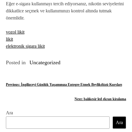
Eğer e-sigara kullanmayı tercih ediyorsanız, nikotin seviyelerini
dikkatlice seçmek ve kullanımınızı kontrol altında tutmak
önemlidir.
vozol likit
likit
elektronik sigara likit
Posted in
Uncategorized
Y
Previous:
İngilizceyi Günlük Yaşamınıza Entegre Etmek Beylikdüzü Kursları
a
Next:
balıkesir led ekran kiralama
z
Ara
ı
Ara
g