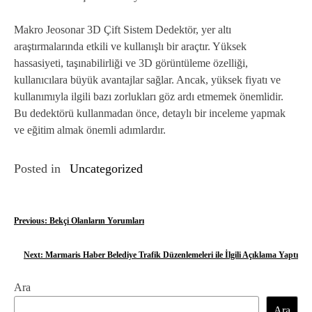
Makro Jeosonar 3D Çift Sistem Dedektör, yer altı
araştırmalarında etkili ve kullanışlı bir araçtır. Yüksek
hassasiyeti, taşınabilirliği ve 3D görüntüleme özelliği,
kullanıcılara büyük avantajlar sağlar. Ancak, yüksek fiyatı ve
kullanımıyla ilgili bazı zorlukları göz ardı etmemek önemlidir.
Bu dedektörü kullanmadan önce, detaylı bir inceleme yapmak
ve eğitim almak önemli adımlardır.
Posted in
Uncategorized
Y
Previous:
Bekçi Olanların Yorumları
a
Next:
Marmaris Haber Belediye Trafik Düzenlemeleri ile İlgili Açıklama Yaptı
z
Ara
ı
Ara