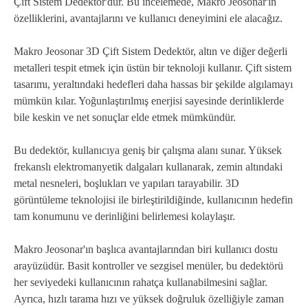
Çift Sistem Dedektör'dür. Bu incelemede, Makro Jeosonar'ın
özelliklerini, avantajlarını ve kullanıcı deneyimini ele alacağız.
Makro Jeosonar 3D Çift Sistem Dedektör, altın ve diğer değerli
metalleri tespit etmek için üstün bir teknoloji kullanır. Çift sistem
tasarımı, yeraltındaki hedefleri daha hassas bir şekilde algılamayı
mümkün kılar. Yoğunlaştırılmış enerjisi sayesinde derinliklerde
bile keskin ve net sonuçlar elde etmek mümkündür.
Bu dedektör, kullanıcıya geniş bir çalışma alanı sunar. Yüksek
frekanslı elektromanyetik dalgaları kullanarak, zemin altındaki
metal nesneleri, boşlukları ve yapıları tarayabilir. 3D
görüntüleme teknolojisi ile birleştirildiğinde, kullanıcının hedefin
tam konumunu ve derinliğini belirlemesi kolaylaşır.
Makro Jeosonar'ın başlıca avantajlarından biri kullanıcı dostu
arayüzüdür. Basit kontroller ve sezgisel menüler, bu dedektörü
her seviyedeki kullanıcının rahatça kullanabilmesini sağlar.
Ayrıca, hızlı tarama hızı ve yüksek doğruluk özelliğiyle zaman