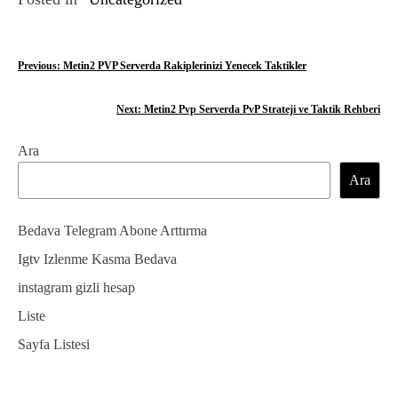
Y
Previous:
Metin2 PVP Serverda Rakiplerinizi Yenecek Taktikler
a
Next:
Metin2 Pvp Serverda PvP Strateji ve Taktik Rehberi
z
Ara
ı
Ara
g
e
Bedava Telegram Abone Arttırma
z
Igtv Izlenme Kasma Bedava
instagram gizli hesap
i
Liste
n
Sayfa Listesi
m
e