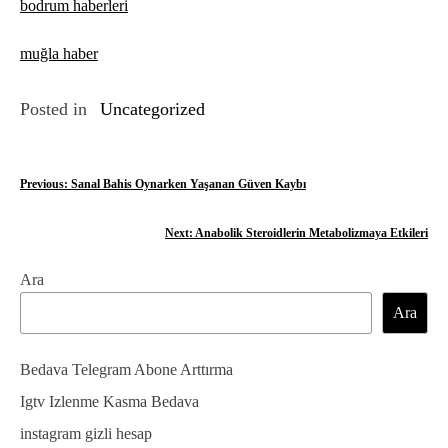
bodrum haberleri
muğla haber
Posted in
Uncategorized
Y
Previous:
Sanal Bahis Oynarken Yaşanan Güven Kaybı
a
Next:
Anabolik Steroidlerin Metabolizmaya Etkileri
z
Ara
ı
Ara
g
e
Bedava Telegram Abone Arttırma
z
Igtv Izlenme Kasma Bedava
instagram gizli hesap
i