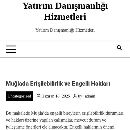
Yatırım Danışmanlığı
Skip
to
Hizmetleri
content
Yatırım Danışmanlığı Hizmetleri
Muğlada Erişilebilirlik ve Engelli Hakları
Uncategorized
Haziran 18, 2025
by
admin
Bu makalede Muğla’da engelli bireylerin erişilebilirlik durumları
ve hakları üzerine yapılan çalışmalar, mevcut durum ve
iyileştirme önerileri ele alınacaktır. Engelli haklarının önemi