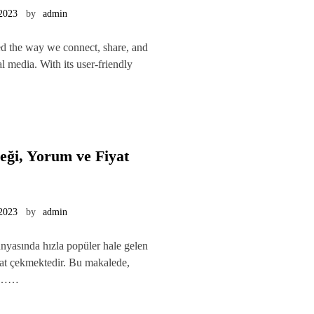
 2023
by
admin
ed the way we connect, share, and
l media. With its user-friendly
eği, Yorum ve Fiyat
 2023
by
admin
nyasında hızla popüler hale gelen
kkat çekmektedir. Bu makalede,
le……