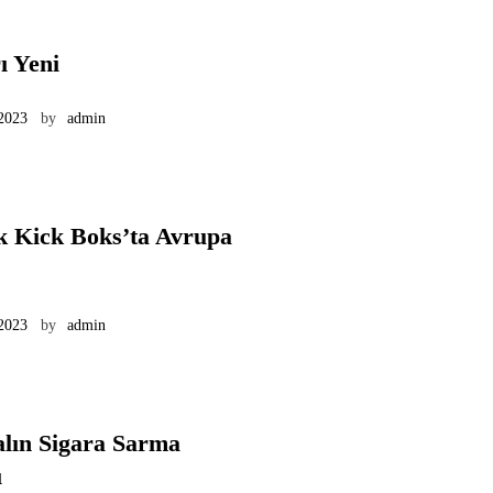
ı Yeni
 2023
by
admin
k Kick Boks’ta Avrupa
 2023
by
admin
lın Sigara Sarma
ı