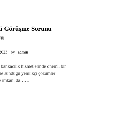
ü Görüşme Sorunu
nu
 2023
by
admin
l bankacılık hizmetlerinde önemli bir
rine sunduğu yenilikçi çözümler
me imkanı da……