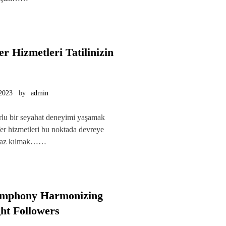
r Hizmetleri Tatilinizin
 2023
by
admin
orlu bir seyahat deneyimi yaşamak
fer hizmetleri bu noktada devreye
ulmaz kılmak……
ymphony Harmonizing
ht Followers