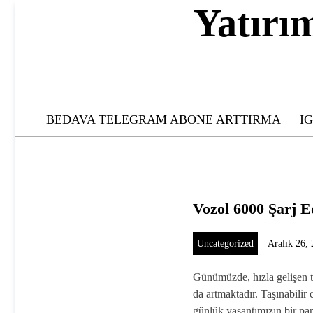
Skip
Yatırı
to
content
BEDAVA TELEGRAM ABONE ARTTIRMA
I
Vozol 6000 Şarj Ed
Uncategorized
Aralık 26,
Günümüzde, hızla gelişen tek
da artmaktadır. Taşınabilir c
günlük yaşantımızın bir 