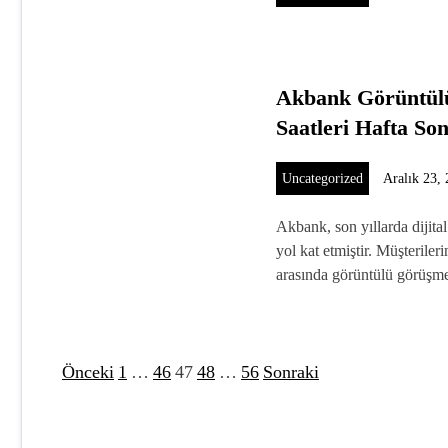
Akbank Görüntül
Saatleri Hafta So
Uncategorized
Aralık 23,
Akbank, son yıllarda dijita
yol kat etmiştir. Müşterile
arasında görüntülü görüş
Önceki
1
…
46
47
48
…
56
Sonraki
Y
a
z