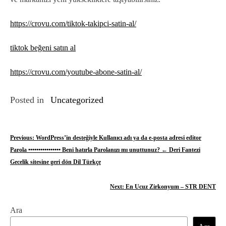
https://crovu.com/tiktok-takipci-satin-al/
tiktok beğeni satın al
https://crovu.com/youtube-abone-satin-al/
Posted in
Uncategorized
Y
Previous:
WordPress’in desteğiyle Kullanıcı adı ya da e-posta adresi editor
Parola •••••••••••••••• Beni hatırla Parolanızı mı unuttunuz? ← Deri Fantezi
a
Gecelik sitesine geri dön Dil Türkçe
z
Next:
En Ucuz Zirkonyum – STR DENT
ı
g
Ara