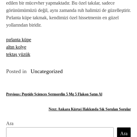
edilen bir mücevher yapmaktadır. Bu özel takılar, sadece
görünümümüzü değil, aynı zamanda ruh halimizi de güzelleştirir.
Pırlanta küpe takmak, kendimizi özel hissetmenin en güzel
yollarından biridir.
pırlanta küpe
altın kolye
tektaş yüzük
Posted in
Uncategorized
Y
Previous:
Peptide Sciences Sermorelin 5 Mg 5 Flakon Satın Al
a
Next:
Ankara Kürtaj Hakkında Sık Sorulan Sorular
z
Ara
ı
Ara