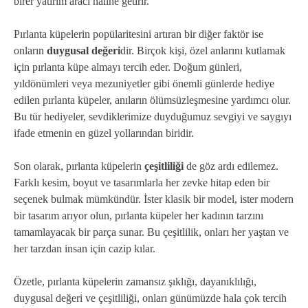
birer yatırım aracı haline getirir.
Pırlanta küpelerin popülaritesini artıran bir diğer faktör ise
onların
duygusal değeri
dir. Birçok kişi, özel anlarını kutlamak
için pırlanta küpe almayı tercih eder. Doğum günleri,
yıldönümleri veya mezuniyetler gibi önemli günlerde hediye
edilen pırlanta küpeler, anıların ölümsüzleşmesine yardımcı olur.
Bu tür hediyeler, sevdiklerimize duyduğumuz sevgiyi ve saygıyı
ifade etmenin en güzel yollarından biridir.
Son olarak, pırlanta küpelerin
çeşitliliği
de göz ardı edilemez.
Farklı kesim, boyut ve tasarımlarla her zevke hitap eden bir
seçenek bulmak mümkündür. İster klasik bir model, ister modern
bir tasarım arıyor olun, pırlanta küpeler her kadının tarzını
tamamlayacak bir parça sunar. Bu çeşitlilik, onları her yaştan ve
her tarzdan insan için cazip kılar.
Özetle, pırlanta küpelerin zamansız şıklığı, dayanıklılığı,
duygusal değeri ve çeşitliliği, onları günümüzde hala çok tercih