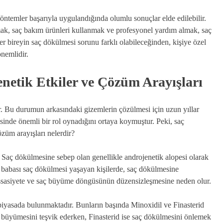
öntemler başarıyla uygulandığında olumlu sonuçlar elde edilebilir.
mak, saç bakım ürünleri kullanmak ve profesyonel yardım almak, saç
her bireyin saç dökülmesi sorunu farklı olabileceğinden, kişiye özel
nemlidir.
netik Etkiler ve Çözüm Arayışları
ur. Bu durumun arkasındaki gizemlerin çözülmesi için uzun yıllar
sinde önemli bir rol oynadığını ortaya koymuştur. Peki, saç
özüm arayışları nelerdir?
. Saç dökülmesine sebep olan genellikle androjenetik alopesi olarak
a babası saç dökülmesi yaşayan kişilerde, saç dökülmesine
assasiyete ve saç büyüme döngüsünün düzensizleşmesine neden olur.
iyasada bulunmaktadır. Bunların başında Minoxidil ve Finasterid
aç büyümesini teşvik ederken, Finasterid ise saç dökülmesini önlemek