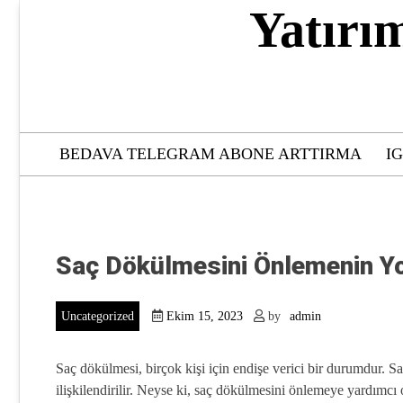
Skip
Yatırı
to
content
BEDAVA TELEGRAM ABONE ARTTIRMA
I
Saç Dökülmesini Önlemenin Yo
Uncategorized
Ekim 15, 2023
by
admin
Saç dökülmesi, birçok kişi için endişe verici bir durumdur. Sa
ilişkilendirilir. Neyse ki, saç dökülmesini önlemeye yardımcı o