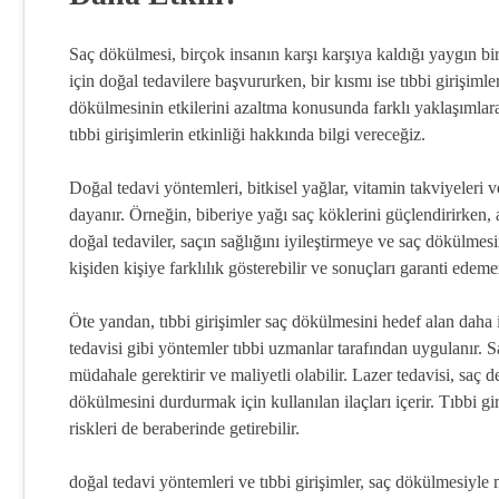
Saç dökülmesi, birçok insanın karşı karşıya kaldığı yaygın b
için doğal tedavilere başvururken, bir kısmı ise tıbbi girişimle
dökülmesinin etkilerini azaltma konusunda farklı yaklaşımlara
tıbbi girişimlerin etkinliği hakkında bilgi vereceğiz.
Doğal tedavi yöntemleri, bitkisel yağlar, vitamin takviyeleri 
dayanır. Örneğin, biberiye yağı saç köklerini güçlendirirken, 
doğal tedaviler, saçın sağlığını iyileştirmeye ve saç dökülmes
kişiden kişiye farklılık gösterebilir ve sonuçları garanti edeme
Öte yandan, tıbbi girişimler saç dökülmesini hedef alan daha in
tedavisi gibi yöntemler tıbbi uzmanlar tarafından uygulanır. Sa
müdahale gerektirir ve maliyetli olabilir. Lazer tedavisi, saç 
dökülmesini durdurmak için kullanılan ilaçları içerir. Tıbbi gir
riskleri de beraberinde getirebilir.
doğal tedavi yöntemleri ve tıbbi girişimler, saç dökülmesiyle