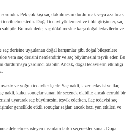
ir sorundur. Pek çok kişi saç dökülmesini durdurmak veya azaltmak
ri tercih etmektedir. Doğal tedavi yöntemleri ve tıbbi girişimler, saç
 sahiptir. Bu makalede, saç dökülmesine karşı doğal tedavilerin ve
ve saç derisine uygulanan doğal karışımlar gibi doğal bileşenlere
aloe vera saç derisini nemlendirir ve saç büyümesini teşvik eder. Bu
ini durdurmaya yardımcı olabilir. Ancak, doğal tedavilerin etkinliği
z.
vaziv ve yoğun tedaviler içerir. Saç nakli, lazer tedavisi ve ilaç
ç nakli, kalıcı sonuçlar sunan bir seçenek olabilir; ancak cerrahi bir
derisini uyararak saç büyümesini teşvik ederken, ilaç tedavisi saç
işimler genellikle etkili sonuçlar sağlar, ancak bazı yan etkileri ve
 mücadele etmek isteyen insanlara farklı seçenekler sunar. Doğal