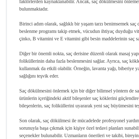
faktörlerden kaynaklanabilir. Ancak, saç dökülmesini önlemek
bulunmaktadır.
Birinci adım olarak, sağlıklı bir yaşam tarzı benimsemek saç
beslenme programı takip etmek, vücudun ihtiyaç duyduğu vitami
çinko, B vitamini ve E vitamini gibi besin maddelerinin saç sa
Diğer bir önemli nokta, saç derisine düzenli olarak masaj yap
foliküllerinin daha fazla beslenmesini sağlar. Ayrıca, saç kökl
kullanmak da etkili olabilir. Örneğin, lavanta yağı, biberiye y
sağlığını teşvik eder.
Saç dökülmesini önlemek için bir diğer bilimsel yöntem de s
ürünlerin içeriğindeki aktif bileşenler saç köklerini güçlendire
bileşenlerin, saç foliküllerini uyararak yeni saç büyümesini teş
Son olarak, saç dökülmesi ile mücadelede profesyonel yardım
sorunuyla başa çıkmak için kişiye özel tedavi planları sunabilir
seçenekler bulunabilir. Uzmanların önerileri ve takibi, bireyin