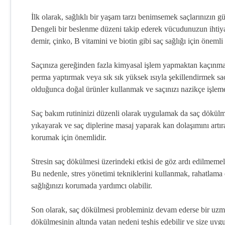
İlk olarak, sağlıklı bir yaşam tarzı benimsemek saçlarınızın g
Dengeli bir beslenme düzeni takip ederek vücudunuzun ihtiya
demir, çinko, B vitamini ve biotin gibi saç sağlığı için önemli 
Saçınıza gereğinden fazla kimyasal işlem yapmaktan kaçınmak 
perma yaptırmak veya sık sık yüksek ısıyla şekillendirmek saç 
olduğunca doğal ürünler kullanmak ve saçınızı nazikçe işleme
Saç bakım rutininizi düzenli olarak uygulamak da saç dökül
yıkayarak ve saç diplerine masaj yaparak kan dolaşımını artır
korumak için önemlidir.
Stresin saç dökülmesi üzerindeki etkisi de göz ardı edilmemeli
Bu nedenle, stres yönetimi tekniklerini kullanmak, rahatlama 
sağlığınızı korumada yardımcı olabilir.
Son olarak, saç dökülmesi probleminiz devam ederse bir uzm
dökülmesinin altında yatan nedeni teşhis edebilir ve size uygu