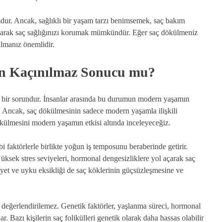
mdur. Ancak, sağlıklı bir yaşam tarzı benimsemek, saç bakım
 alarak saç sağlığınızı korumak mümkündür. Eğer saç dökülmeniz
lmanız önemlidir.
n Kaçınılmaz Sonucu mu?
n bir sorundur. İnsanlar arasında bu durumun modern yaşamın
. Ancak, saç dökülmesinin sadece modern yaşamla ilişkili
ülmesini modern yaşamın etkisi altında inceleyeceğiz.
 faktörlerle birlikte yoğun iş temposunu beraberinde getirir.
Yüksek stres seviyeleri, hormonal dengesizliklere yol açarak saç
diyet ve uyku eksikliği de saç köklerinin güçsüzleşmesine ve
eğerlendirilemez. Genetik faktörler, yaşlanma süreci, hormonal
. Bazı kişilerin saç folikülleri genetik olarak daha hassas olabilir