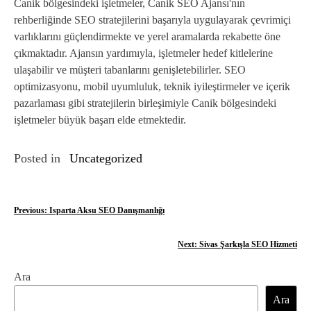
Canik bölgesindeki işletmeler, Canik SEO Ajansı'nın
rehberliğinde SEO stratejilerini başarıyla uygulayarak çevrimiçi
varlıklarını güçlendirmekte ve yerel aramalarda rekabette öne
çıkmaktadır. Ajansın yardımıyla, işletmeler hedef kitlelerine
ulaşabilir ve müşteri tabanlarını genişletebilirler. SEO
optimizasyonu, mobil uyumluluk, teknik iyileştirmeler ve içerik
pazarlaması gibi stratejilerin birleşimiyle Canik bölgesindeki
işletmeler büyük başarı elde etmektedir.
Posted in
Uncategorized
Y
Previous:
Isparta Aksu SEO Danışmanlığı
a
Next:
Sivas Şarkışla SEO Hizmeti
z
Ara
ı
Ara