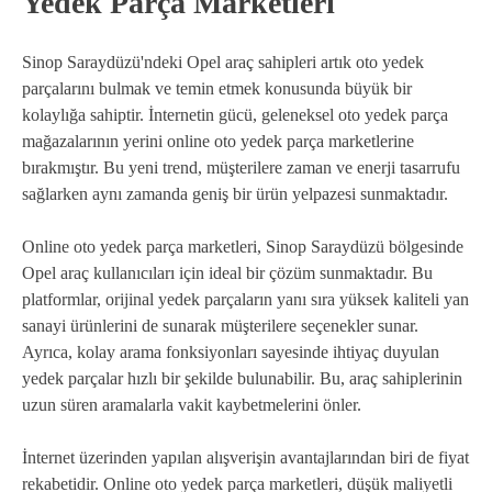
Yedek Parça Marketleri
Sinop Saraydüzü'ndeki Opel araç sahipleri artık oto yedek
parçalarını bulmak ve temin etmek konusunda büyük bir
kolaylığa sahiptir. İnternetin gücü, geleneksel oto yedek parça
mağazalarının yerini online oto yedek parça marketlerine
bırakmıştır. Bu yeni trend, müşterilere zaman ve enerji tasarrufu
sağlarken aynı zamanda geniş bir ürün yelpazesi sunmaktadır.
Online oto yedek parça marketleri, Sinop Saraydüzü bölgesinde
Opel araç kullanıcıları için ideal bir çözüm sunmaktadır. Bu
platformlar, orijinal yedek parçaların yanı sıra yüksek kaliteli yan
sanayi ürünlerini de sunarak müşterilere seçenekler sunar.
Ayrıca, kolay arama fonksiyonları sayesinde ihtiyaç duyulan
yedek parçalar hızlı bir şekilde bulunabilir. Bu, araç sahiplerinin
uzun süren aramalarla vakit kaybetmelerini önler.
İnternet üzerinden yapılan alışverişin avantajlarından biri de fiyat
rekabetidir. Online oto yedek parça marketleri, düşük maliyetli