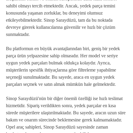
sahibi olmayı tercih etmektedir. Ancak, yedek parça temini
konusunda yaşanan zorluklar, bu deneyimi olumsuz
etkileyebilmektedir. Sinop Saraydüzü, tam da bu noktada
devreye girerek kullanıcılarına güvenilir ve hızlı bir çözüm
sunmaktadır.
Bu platformun en büyük avantajlarından biri, geniş bir yedek
parça ürün yelpazesine sahip olmasıdır. Her model ve seriye
uygun yedek parçaları bulmak oldukça kolaydır. Ayrıca,
müşterilerin spesifik ihtiyaçlarına göre filtreleme yapabilme
seçeneği sunulmaktadır. Bu sayede, araca en uygun yedek
parçaları seçmek ve satın almak mümkün hale gelmektedir.
Sinop Saraydüzü'nün bir diğer önemli özelliği ise hızlı teslimat
hizmetidir. Sipariş verildikten sonra, yedek parçalar en kısa
sürede müşterilere ulaştırılmaktadır. Bu sayede, aracın uzun süre
bakım ve onarım sürecinde beklemesine gerek kalmamaktadır.
Opel araç sahipleri, Sinop Saraydüzü sayesinde zaman