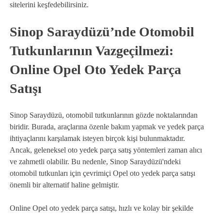
sitelerini keşfedebilirsiniz.
Sinop Saraydüzü’nde Otomobil
Tutkunlarının Vazgeçilmezi:
Online Opel Oto Yedek Parça
Satışı
Sinop Saraydüzü, otomobil tutkunlarının gözde noktalarından
biridir. Burada, araçlarına özenle bakım yapmak ve yedek parça
ihtiyaçlarını karşılamak isteyen birçok kişi bulunmaktadır.
Ancak, geleneksel oto yedek parça satış yöntemleri zaman alıcı
ve zahmetli olabilir. Bu nedenle, Sinop Saraydüzü'ndeki
otomobil tutkunları için çevrimiçi Opel oto yedek parça satışı
önemli bir alternatif haline gelmiştir.
Online Opel oto yedek parça satışı, hızlı ve kolay bir şekilde