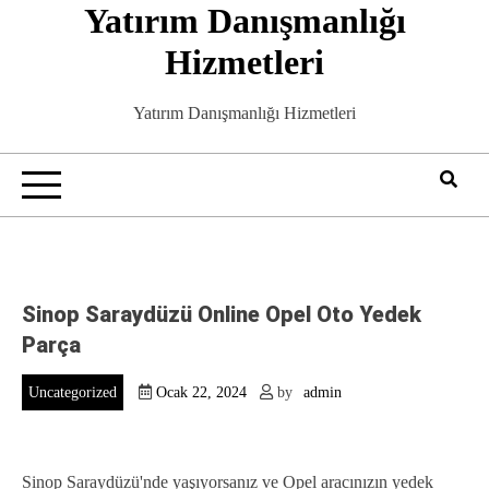
Yatırım Danışmanlığı
Skip
to
Hizmetleri
content
Yatırım Danışmanlığı Hizmetleri
Sinop Saraydüzü Online Opel Oto Yedek
Parça
Uncategorized
Ocak 22, 2024
by
admin
Sinop Saraydüzü'nde yaşıyorsanız ve Opel aracınızın yedek