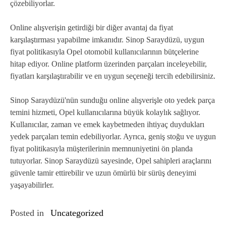
çözebiliyorlar.
Online alışverişin getirdiği bir diğer avantaj da fiyat
karşılaştırması yapabilme imkanıdır. Sinop Saraydüzü, uygun
fiyat politikasıyla Opel otomobil kullanıcılarının bütçelerine
hitap ediyor. Online platform üzerinden parçaları inceleyebilir,
fiyatları karşılaştırabilir ve en uygun seçeneği tercih edebilirsiniz.
Sinop Saraydüzü'nün sunduğu online alışverişle oto yedek parça
temini hizmeti, Opel kullanıcılarına büyük kolaylık sağlıyor.
Kullanıcılar, zaman ve emek kaybetmeden ihtiyaç duydukları
yedek parçaları temin edebiliyorlar. Ayrıca, geniş stoğu ve uygun
fiyat politikasıyla müşterilerinin memnuniyetini ön planda
tutuyorlar. Sinop Saraydüzü sayesinde, Opel sahipleri araçlarını
güvenle tamir ettirebilir ve uzun ömürlü bir sürüş deneyimi
yaşayabilirler.
Posted in
Uncategorized