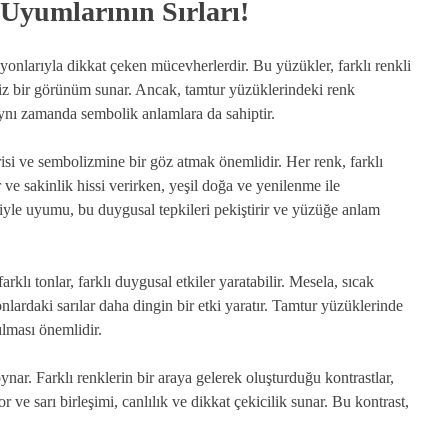
Uyumlarının Sırları!
syonlarıyla dikkat çeken mücevherlerdir. Bu yüzükler, farklı renkli
ersiz bir görünüm sunar. Ancak, tamtur yüzüklerindeki renk
; aynı zamanda sembolik anlamlara da sahiptir.
si ve sembolizmine bir göz atmak önemlidir. Her renk, farklı
ve sakinlik hissi verirken, yeşil doğa ve yenilenme ile
biriyle uyumu, bu duygusal tepkileri pekiştirir ve yüzüğe anlam
rklı tonlar, farklı duygusal etkiler yaratabilir. Mesela, sıcak
onlardaki sarılar daha dingin bir etki yaratır. Tamtur yüzüklerinde
ılması önemlidir.
ar. Farklı renklerin bir araya gelerek oluşturduğu kontrastlar,
r ve sarı birleşimi, canlılık ve dikkat çekicilik sunar. Bu kontrast,