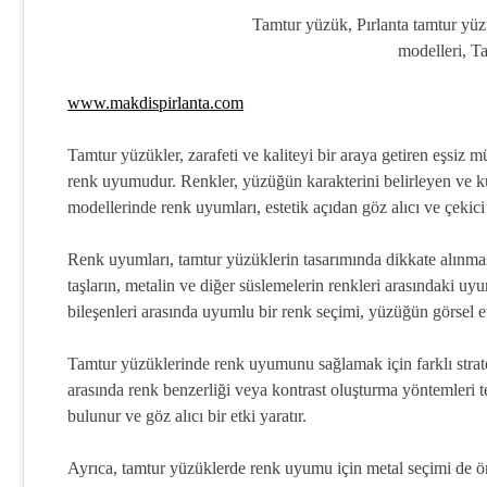
Tamtur yüzük, Pırlanta tamtur yü
modelleri, Ta
www.makdispirlanta.com
Tamtur yüzükler, zarafeti ve kaliteyi bir araya getiren eşsiz m
renk uyumudur. Renkler, yüzüğün karakterini belirleyen ve ku
modellerinde renk uyumları, estetik açıdan göz alıcı ve çekici
Renk uyumları, tamtur yüzüklerin tasarımında dikkate alınma
taşların, metalin ve diğer süslemelerin renkleri arasındaki 
bileşenleri arasında uyumlu bir renk seçimi, yüzüğün görsel etki
Tamtur yüzüklerinde renk uyumunu sağlamak için farklı strateji
arasında renk benzerliği veya kontrast oluşturma yöntemleri ter
bulunur ve göz alıcı bir etki yaratır.
Ayrıca, tamtur yüzüklerde renk uyumu için metal seçimi de öne