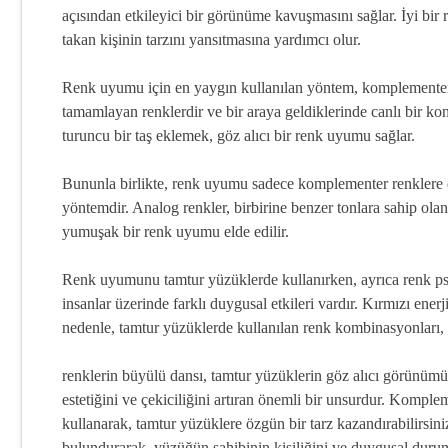
açısından etkileyici bir görünüme kavuşmasını sağlar. İyi bir
takan kişinin tarzını yansıtmasına yardımcı olur.
Renk uyumu için en yaygın kullanılan yöntem, komplementer re
tamamlayan renklerdir ve bir araya geldiklerinde canlı bir kon
turuncu bir taş eklemek, göz alıcı bir renk uyumu sağlar.
Bununla birlikte, renk uyumu sadece komplementer renklere
yöntemdir. Analog renkler, birbirine benzer tonlara sahip olan
yumuşak bir renk uyumu elde edilir.
Renk uyumunu tamtur yüzüklerde kullanırken, ayrıca renk ps
insanlar üzerinde farklı duygusal etkileri vardır. Kırmızı enerj
nedenle, tamtur yüzüklerde kullanılan renk kombinasyonları,
renklerin büyülü dansı, tamtur yüzüklerin göz alıcı görünüm
estetiğini ve çekiciliğini artıran önemli bir unsurdur. Kompl
kullanarak, tamtur yüzüklere özgün bir tarz kazandırabilirsin
bulundurarak, yüzüğün sahibinin kişiliğini ve duygusal durum