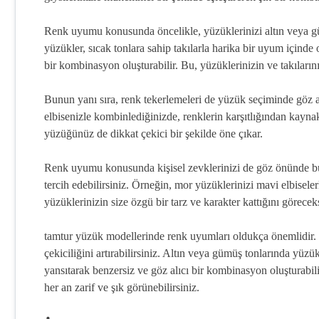
Renk uyumu konusunda öncelikle, yüzüklerinizi altın veya güm
yüzükler, sıcak tonlara sahip takılarla harika bir uyum içinde
bir kombinasyon oluşturabilir. Bu, yüzüklerinizin ve takıları
Bunun yanı sıra, renk tekerlemeleri de yüzük seçiminde göz alı
elbisenizle kombinlediğinizde, renklerin karşıtlığından kaynak
yüzüğünüz de dikkat çekici bir şekilde öne çıkar.
Renk uyumu konusunda kişisel zevklerinizi de göz önünde bul
tercih edebilirsiniz. Örneğin, mor yüzüklerinizi mavi elbiseler
yüzüklerinizin size özgü bir tarz ve karakter kattığını görecek
tamtur yüzük modellerinde renk uyumları oldukça önemlidir. Re
çekiciliğini artırabilirsiniz. Altın veya gümüş tonlarında yüzü
yansıtarak benzersiz ve göz alıcı bir kombinasyon oluşturabil
her an zarif ve şık görünebilirsiniz.