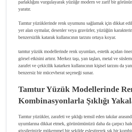
parlaklığını vurgulayarak yüzüğe modern ve zarif bir görünüm 
yaratır.
Tamtur yüzüklerinde renk uyumunu sağlamak için dikkat edil
yer alan oymalar, desenler veya gravürler, yüzüğün karakter
benzersizlik katarak kullanıcının tarzını ortaya koyar.
tamtur yüzük modellerinde renk uyumları, estetik açıdan öne
görsel etkisini artırır. Merkez taşı, yan taşları, metal ve sü
zarafet ve çekicilik katarken kullanıcının kişisel tarzını da yan
benzersiz bir mücevherat seçeneği sunar.
Tamtur Yüzük Modellerinde Ren
Kombinasyonlarla Şıklığı Yakal
Tamtur yüzükler, zarafeti ve şıklığı temsil eden takılar arası
uyumlarına dikkat etmek, görünümünüzü daha da çarpıcı hale
giysilerinizle mükemmel bir şekilde eşleştirerek şık bir komb