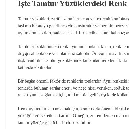
İşte Tamtur Yüzüklerdeki Renk 
Tamtur yüzükleri, zarif tasarımları ve göz alıcı renk kombina
taşların bir araya getirilmesiyle oluşturulur ve her biri benz
uyumlarının sırları, sadece estetik bir tercihle sınırlı kalmaz
Tamtur yüzüklerindeki renk uyumunu anlamak için, renk teori
duygusal tepkilere ve anlamlara sahiptir. Örneğin, mavi huzur 
ilişkilendirilir. Tamtur yüzüklerinde kullanılan renklerin bir
katmada etkili olur.
Bir başka önemli faktör de renklerin tonlarıdır. Aynı renkteki fa
tonlarda bulunan sarılar enerji ve neşe hissi verirken, soğuk t
renk uyumu sağlamak için, tonların dengeli bir şekilde kullan
Renk uyumunu tamamlamak için, kontrast da önemli bir rol oyn
yüzüğün görsel etkisini artırır. Örneğin, zıt renklerden olan mo
tamtur yüzüğe güçlü bir ifade kazandırır.