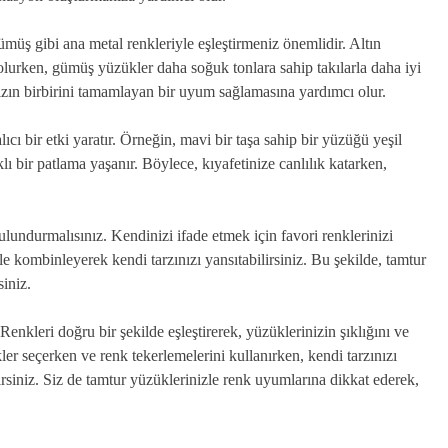
üş gibi ana metal renkleriyle eşleştirmeniz önemlidir. Altın
 olurken, gümüş yüzükler daha soğuk tonlara sahip takılarla daha iyi
nızın birbirini tamamlayan bir uyum sağlamasına yardımcı olur.
cı bir etki yaratır. Örneğin, mavi bir taşa sahip bir yüzüğü yeşil
lı bir patlama yaşanır. Böylece, kıyafetinize canlılık katarken,
undurmalısınız. Kendinizi ifade etmek için favori renklerinizi
le kombinleyerek kendi tarzınızı yansıtabilirsiniz. Bu şekilde, tamtur
siniz.
nkleri doğru bir şekilde eşleştirerek, yüzüklerinizin şıklığını ve
kler seçerken ve renk tekerlemelerini kullanırken, kendi tarzınızı
irsiniz. Siz de tamtur yüzüklerinizle renk uyumlarına dikkat ederek,