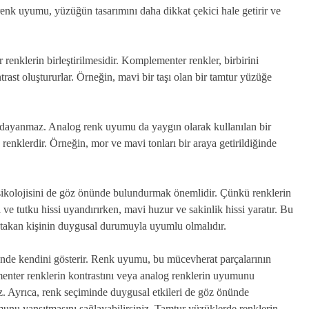
 renk uyumu, yüzüğün tasarımını daha dikkat çekici hale getirir ve
nklerin birleştirilmesidir. Komplementer renkler, birbirini
trast oluştururlar. Örneğin, mavi bir taşı olan bir tamtur yüzüğe
 dayanmaz. Analog renk uyumu da yaygın olarak kullanılan bir
 renklerdir. Örneğin, mor ve mavi tonları bir araya getirildiğinde
ikolojisini de göz önünde bulundurmak önemlidir. Çünkü renklerin
i ve tutku hissi uyandırırken, mavi huzur ve sakinlik hissi yaratır. Bu
 takan kişinin duygusal durumuyla uyumlu olmalıdır.
ünde kendini gösterir. Renk uyumu, bu mücevherat parçalarının
ementer renklerin kontrastını veya analog renklerin uyumunu
iz. Ayrıca, renk seçiminde duygusal etkileri de göz önünde
unu yansıtmasını sağlayabilirsiniz. Tamtur yüzüklerde renklerin