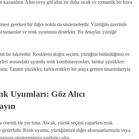
kazandırır. Altın veya gül altın ise daha sıcak ve romantik bir hava
mesi gereken bir diğer nokta da süslemelerdir. Yüzüğün üzerinde
ini tamamlar ve renk uyumunu destekler. Bu detaylar, yüzüğe
mli bir faktördür. Renklerin doğru seçimi, yüzüğün bütünlüğünü ve
slemeleri arasındaki uyumlu renk kombinasyonları, tamtur yüzüklere
sıtır. Tamtur yüzükler, farklı renkleri bir araya getiren tasarımlarıyla
k Uyumları: Göz Alıcı
ayın
nda önemli bir yer tutar. Ancak, yüzük seçimi yaparken renk
 getirebilir. Renk uyumu, yüzüğünüzü diğer aksesuarlarınızla veya
inasyon oluşturmanıza yardımcı olur.