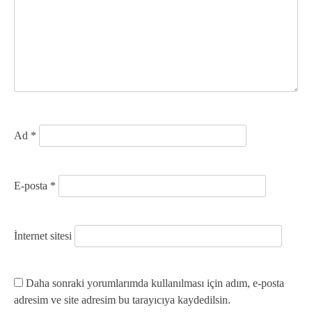
m
e
s
i
Ad
*
E-posta
*
İnternet sitesi
Daha sonraki yorumlarımda kullanılması için adım, e-posta
adresim ve site adresim bu tarayıcıya kaydedilsin.