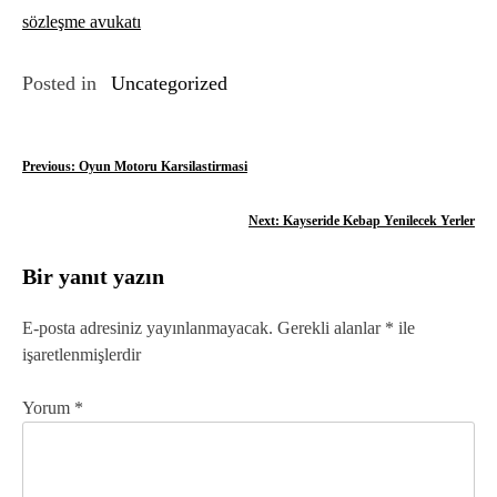
sözleşme avukatı
Posted in
Uncategorized
Y
Previous:
Oyun Motoru Karsilastirmasi
a
Next:
Kayseride Kebap Yenilecek Yerler
z
Bir yanıt yazın
ı
g
E-posta adresiniz yayınlanmayacak.
Gerekli alanlar
*
ile
işaretlenmişlerdir
e
z
Yorum
*
i
n