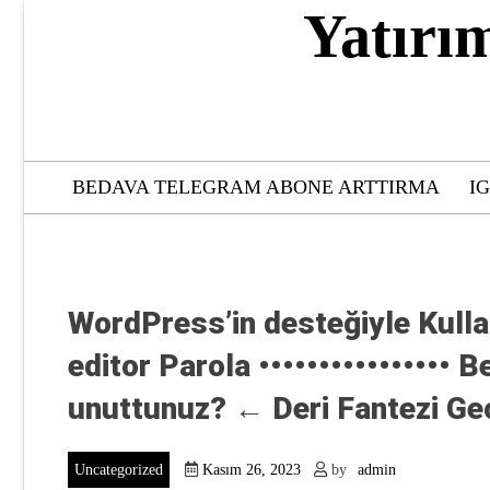
Skip
Yatırı
to
content
BEDAVA TELEGRAM ABONE ARTTIRMA
I
WordPress’in desteğiyle Kullan
editor Parola •••••••••••••••• B
unuttunuz? ← Deri Fantezi Gece
Uncategorized
Kasım 26, 2023
by
admin