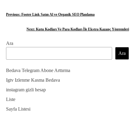
Y
Previous:
Footer Link Satın Al ve Organik SEO Planlama
a
Next:
Kutu Kodları Ve Para Kodları İle Ekstra Kazanç Yöntemleri
z
Ara
ı
Ara
g
e
Bedava Telegram Abone Arttırma
z
Igtv Izlenme Kasma Bedava
instagram gizli hesap
i
Liste
n
Sayfa Listesi
m
e