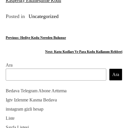
Kaspersky Etkinleştirme Kodu
Posted in
Uncategorized
Y
Previous:
Hediye Kodu Nereden Bulunur
a
Next:
Kutu Kodları Ve Para Kodu Kullanım Rehberi
z
Ara
ı
Ara
g
e
Bedava Telegram Abone Arttırma
z
Igtv Izlenme Kasma Bedava
instagram gizli hesap
i
Liste
n
Sayfa Listesi