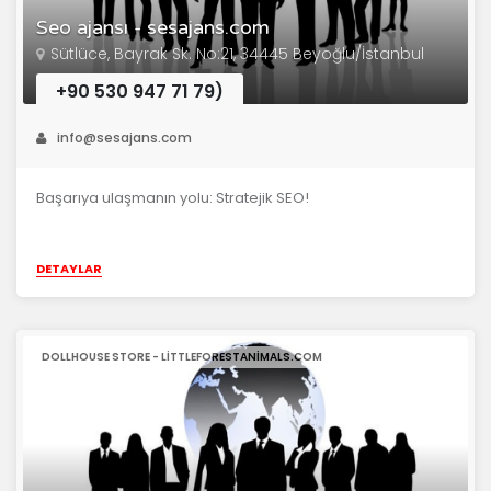
Seo ajansı - sesajans.com
Sütlüce, Bayrak Sk. No:21, 34445 Beyoğlu/İstanbul
+90 530 947 71 79)
info@sesajans.com
Başarıya ulaşmanın yolu: Stratejik SEO!
DETAYLAR
DOLLHOUSE STORE - LITTLEFORESTANIMALS.COM