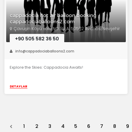
cappadocia hot air balloon booking -
cappadociaballoons2.com
Çavuşin Köyü Yolu NO:98 A, 50502 Avanos/Nevşehir
+90 505 582 36 50
info@cappadociaballoons2.com
Explore the Skies: Cappadocia Awaits!
DETAYLAR
Previous
1
2
3
4
5
6
7
8
9