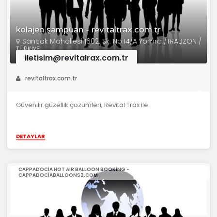
kolajen şampuan - revitaltrax.com.tr
Sancak Mahallesi 1602. Sk. No:14/A Yomra /TRABZON /
TÜRKİYE
iletisim@revitalrax.com.tr
revitaltrax.com.tr
Güvenilir güzellik çözümleri, Revital Trax ile.
DETAYLAR
CAPPADOCIA HOT AIR BALLOON BOOKING -
CAPPADOCIABALLOONS2.COM