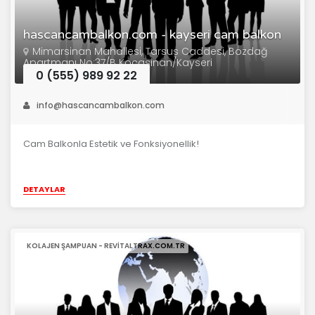
hascancambalkon.com - kayseri cam balkon
Mimarsinan Mahallesi, Tarsus Caddesi, Bozdağ
Apartmanı No:37/B Kocasinan/Kayseri
0 (555) 989 92 22
info@hascancambalkon.com
Cam Balkonla Estetik ve Fonksiyonellik!
DETAYLAR
KOLAJEN ŞAMPUAN - REVITALTRAX.COM.TR