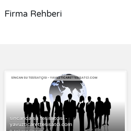
Firma Rehberi
SINCAN SU TESISATÇISI - YAVUZTICARETTESISATCI.COM
sincanda su tesisatçısı -
yavuzticarettesisatci.com