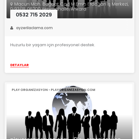
Macun Mah. Bağdat Cad M.Emin Erdoğan İş Merkezi,
D:93/111, 06200 Yenimahalle/Ankara
0532 715 2029
ayzerilaclama.com
Huzurlu bir yaşam için profesyonel destek.
DETAYLAR
PLAY ORGANIZASYON - PLAYORGANIZASYON.COM