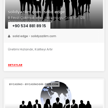
solidyazilim.com- solid edge
Fevzi Çakmak Mah. Hekimsuyu Cad. No: 12B
Gaziosmanpaşa/İstanbul
+90 534 881 89 15
solid edge - solidyazilim.com
Üretimi Hızlandır, Kaliteyi Artır
DETAYLAR
BYCASINO - BYCASINOGIR-2025.COM