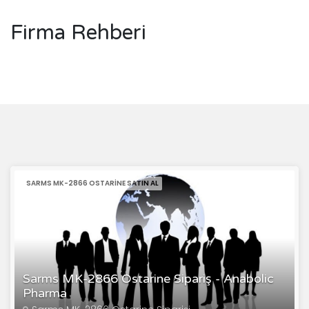
Firma Rehberi
SARMS MK-2866 OSTARINE SATIN AL
Sarms MK-2866 Ostarine Sipariş - Anabolic
Pharma