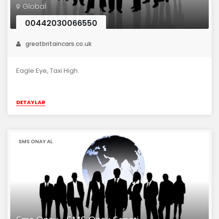
Global
00442030066550
greatbritaincars.co.uk
Eagle Eye, Taxi High.
DETAYLAR
SMS ONAY AL