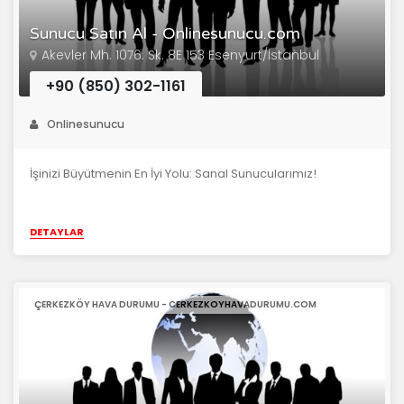
Sunucu Satın Al - Onlinesunucu.com
Akevler Mh. 1076. Sk. 8E 153 Esenyurt/İstanbul
+90 (850) 302-1161
Onlinesunucu
İşinizi Büyütmenin En İyi Yolu: Sanal Sunucularımız!
DETAYLAR
ÇERKEZKÖY HAVA DURUMU - CERKEZKOYHAVADURUMU.COM