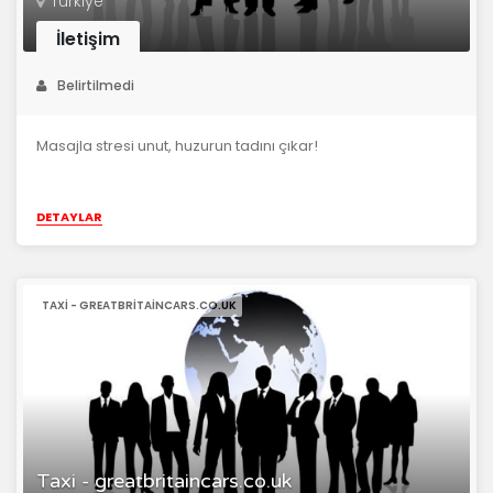
Türkiye
İletişim
Belirtilmedi
Masajla stresi unut, huzurun tadını çıkar!
DETAYLAR
TAXI - GREATBRITAINCARS.CO.UK
Taxi - greatbritaincars.co.uk