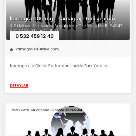
kamagra 100 mg - kamagrajelturkiye.com
19 Mayıs Mahallesi Büyükdere Caddesi No:19 34347
ŞİŞLİ/İSTANBUL – TÜRKİYE
0 532 459 12 40
kamagrajelturkiye.com
Kamagra ile Cinsel Performansınızda Fark Yaratın.
DETAYLAR
MEME BÜYÜTME ANKARA - CANOZTEKIN.COM