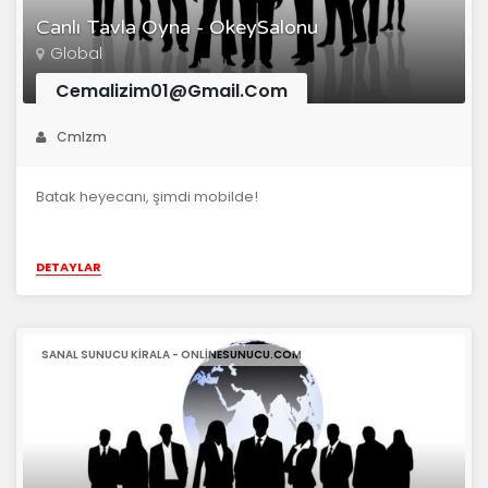
Canlı Tavla Oyna - OkeySalonu
Global
Cemalizim01@Gmail.Com
Cmlzm
Batak heyecanı, şimdi mobilde!
DETAYLAR
SANAL SUNUCU KIRALA - ONLINESUNUCU.COM