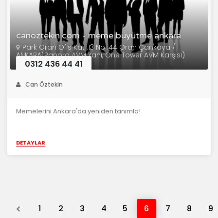
canoztekin.com - meme büyütme ankara
Park Oran Ofis Kat :13 No :44 Oran Çankaya /
ANKARA(Panora AVM Yanı, One Tower AVM Karşısı)
0312 436 44 41
Can Öztekin
Memelerini Ankara'da yeniden tanımla!
DETAYLAR
Previous
1
2
3
4
5
6
7
8
9