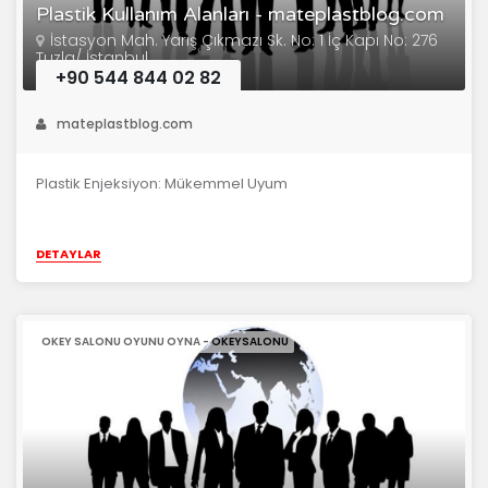
Plastik Kullanım Alanları - mateplastblog.com
İstasyon Mah. Yarış Çıkmazı Sk. No: 1 İç Kapı No: 276
Tuzla/ İstanbul
+90 544 844 02 82
mateplastblog.com
Plastik Enjeksiyon: Mükemmel Uyum
DETAYLAR
OKEY SALONU OYUNU OYNA - OKEYSALONU