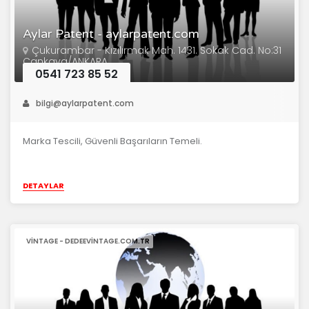
Aylar Patent - aylarpatent.com
Çukurambar - Kızılırmak Mah. 1431. Sokak Cad. No:31
Çankaya/ANKARA
0541 723 85 52
bilgi@aylarpatent.com
Marka Tescili, Güvenli Başarıların Temeli.
DETAYLAR
VINTAGE - DEDEEVINTAGE.COM.TR