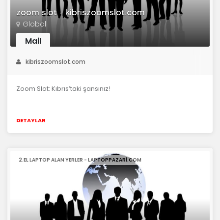
zoom slot - kibriszoomslot.com
Global
Mail
kibriszoomslot.com
Zoom Slot: Kıbrıs’taki şansınız!
DETAYLAR
2.EL LAPTOP ALAN YERLER - LAPTOPPAZARI.COM