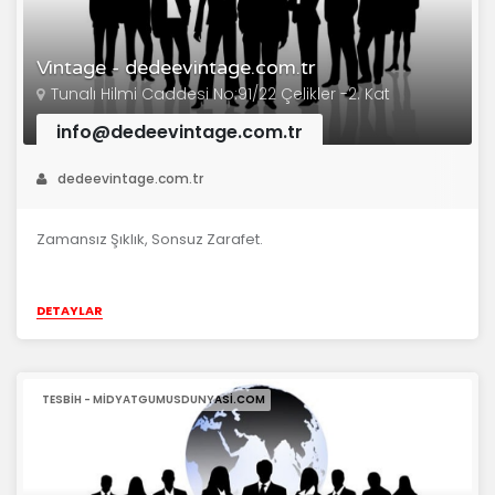
Vintage - dedeevintage.com.tr
Tunalı Hilmi Caddesi No:91/22 Çelikler -2. Kat
info@dedeevintage.com.tr
dedeevintage.com.tr
Zamansız Şıklık, Sonsuz Zarafet.
DETAYLAR
TESBIH - MIDYATGUMUSDUNYASI.COM