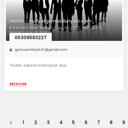
tesbih - midyatgumusdunyasi.com
KAVAKLI MAH. İNKILAP CAD. NO: 21 İÇ KAPI NO: 2
BEYLİKDÜZÜ/ İSTANBUL
05309583227
gumusmidyat47@gmail.com
Tesbih, sabırla örülmüş bir dua.
DETAYLAR
Previous
1
2
3
4
5
6
7
8
9