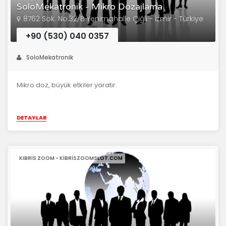
SoloMekatronik - Mikro Dozajlama
8762 Sok. No:32/B Yenimahalle Çiğli - İzmir - Türkiye
+90 (530) 040 0357
SoloMekatronik
Mikro doz, büyük etkiler yaratır.
DETAYLAR
KIBRIS ZOOM - KIBRISZOOMSLOT.COM